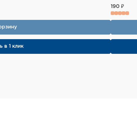
190 ₽
орзину
ь в 1 клик