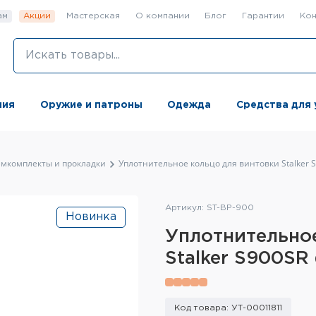
ам
Акции
Мастерская
О компании
Блог
Гарантии
Кон
ния
Оружие и патроны
Одежда
Средства для 
емкомплекты и прокладки
Уплотнительное кольцо для винтовки Stalker 
Артикул: ST-BP-900
Новинка
Уплотнительное
Stalker S900SR
Код товара: УТ-00011811