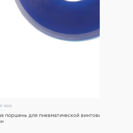
CF-900
а поршень для пневматической винтовки Stalker S
ан