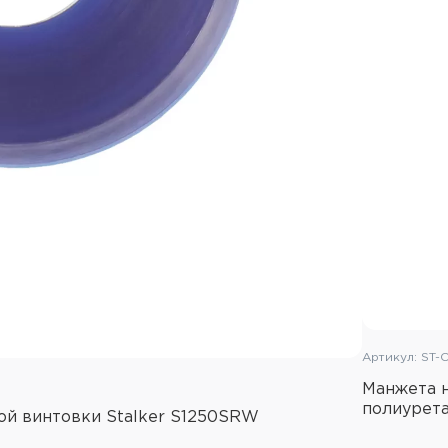
Артикул: ST-
Манжета н
полиурет
ой винтовки Stalker S1250SRW