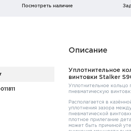
Посмотреть наличие
За
Описание
Уплотнительное ко
r
винтовки Stalker S
Уплотнительное кольцо 
011811
пневматическую винтовку
Располагается в казённо
уплотнения зазора между
пневматической винтовке
плотное прилегание дета
может быть причиной уте