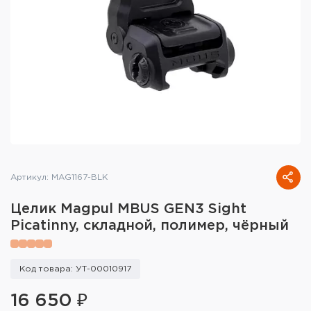
Тактическое снаряжение
Высокоточная стрельба
Спортивная стрельба
Пневматика
Развлекательная стрельба
Ножи
Артикул: MAG1167-BLK
Инструмент для заточки
Целик Magpul MBUS GEN3 Sight
Picatinny, складной, полимер, чёрный
Кобуры и системы ношения
Кейсы и ящики для патронов и
Код товара: УТ-00010917
снаряжения
16 650 ₽
Сумки и рюкзаки