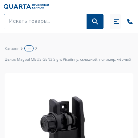
Оптовикам
Акции
...
Каталог
Оптика и крепления
Целик Magpul MBUS GEN3 Sight Picatinny, складной, полимер, чёрный
Оружие и патроны
Одежда
Средства для ухода за оружием
Тюнинг оружия и ЗИП
Обувь