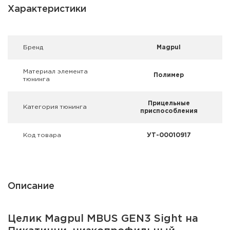
Фальшпатроны
Характеристики
Холодная пристрелка оружия
Брeнд
Magpul
Оружейные шкафы и сейфы
Материал элемента
Полимер
Чехлы и кейсы
тюнинга
Релоадинг
Прицельные
Категория тюнинга
приспособления
Сигнальные средства
Код товара
УТ-00010917
Дартс
Аксессуары
Описание
Комплекты
Целик Magpul MBUS GEN3 Sight на