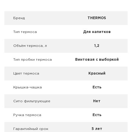
Фальшпатроны
Холодная пристрелка оружия
Брeнд
THERMOS
Оружейные шкафы и сейфы
Тип термоса
Для напитков
Чехлы и кейсы
Объём термоса, л
1,2
Релоадинг
Тип пробки термоса
Винтовая с выборкой
Сигнальные средства
Цвет термоса
Красный
Дартс
Крышка-чашка
Есть
Аксессуары
Сито фильтрующее
Нет
Комплекты
Ручка термоса
Есть
Гарантийный срок
5 лет