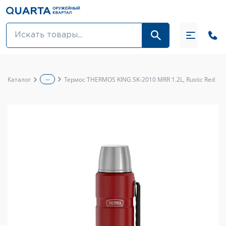
Оптовикам
Акции
...
Каталог
Термос THERMOS KING SK-2010 MRR 1.2L, Rustic Red
Оптика и крепления
Оружие и патроны
Одежда
Средства для ухода за оружием
Тюнинг оружия и ЗИП
Обувь