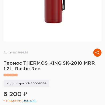
Тактическое снаряжение
Высокоточная стрельба
Спортивная стрельба
Пневматика
Развлекательная стрельба
Артикул: 589859
Ножи
Термос THERMOS KING SK-2010 MRR
Инструмент для заточки
1.2L, Rustic Red
Кобуры и системы ношения
Код товара: УТ-00008764
Кейсы и ящики для патронов и
снаряжения
6 200 ₽
В наличии
1 магазин
Сумки и рюкзаки