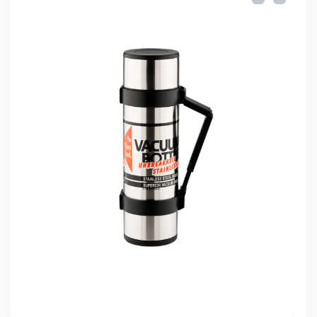
Технология бесшовной сварки
Материалы премиум-качества
Герметичная поворотная пробка с
направляющими для выливания напитков
Складная ручка для удобной транспортировки
Полноразмерная чашка-крышка из
нержавеющей стали
Ударопрочность и износостойкость
Гигиеничность
Прост в уходе и эксплуатации
Характеристики THERMOS KING SK-
2010 MRR:
Объем: 1,2л
Масса: 690г
Время сохранения тепла: 24ч