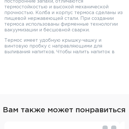
посторонние запахи, отличаются
термостойкостью и высокой механической
прочностью. Колба и корпус термоса сделаны из
пищевой нержавеющей стали. При создании
термоса использованы фирменные технологии
вакуумизации и бесшовной сварки.
Термос имеет удобную крышку-чашку и
винтовую пробку с направляющими для
выливания напитков. Чтобы налить напиток в
чашку, достаточно повернуть пробку на пол-
оборота и не выкручивать её полностью. На
верхней стороне пробки предусмотрены
указатели потока жидкости.
Изготовлен в соответствии с Международным
стандартом качества EN12546-1:2000.
Особенности THERMOS KING SK-2010
MRR:
Вам также может понравиться
Высокие температурные характеристики
Технология глубокой вакуумизации