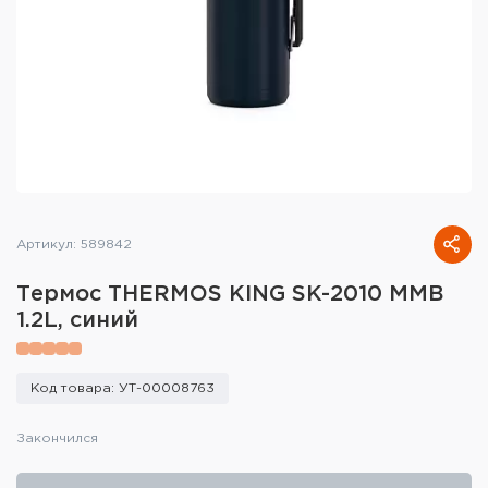
Тактическое снаряжение
Высокоточная стрельба
Спортивная стрельба
Пневматика
Развлекательная стрельба
Артикул: 589842
Ножи
Термос THERMOS KING SK-2010 MMB
Инструмент для заточки
1.2L, синий
Кобуры и системы ношения
Код товара: УТ-00008763
Кейсы и ящики для патронов и
снаряжения
Закончился
Сумки и рюкзаки