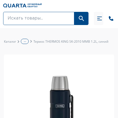
Оптовикам
Акции
...
Каталог
Термос THERMOS KING SK-2010 MMB 1.2L, синий
Оптика и крепления
Оружие и патроны
Одежда
Средства для ухода за оружием
Тюнинг оружия и ЗИП
Обувь