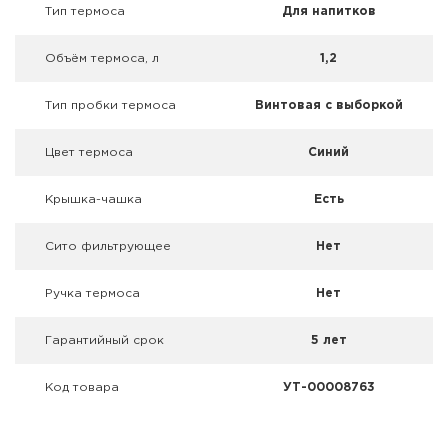
Фальшпатроны
Тип термоса
Для напитков
Холодная пристрелка оружия
Объём термоса, л
1,2
Оружейные шкафы и сейфы
Тип пробки термоса
Винтовая с выборкой
Чехлы и кейсы
Цвет термоса
Синий
Релоадинг
Крышка-чашка
Есть
Сигнальные средства
Сито фильтрующее
Нет
Дартс
Ручка термоса
Нет
Аксессуары
Гарантийный срок
5 лет
Комплекты
Код товара
УТ-00008763