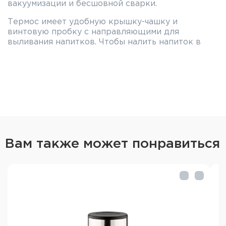
вакуумизации и бесшовной сварки.
Термос имеет удобную крышку-чашку и
винтовую пробку с направляющими для
выливания напитков. Чтобы налить напиток в
чашку, достаточно повернуть пробку на пол-
оборота и не выкручивать её полностью. На
верхней стороне пробки предусмотрены
указатели потока жидкости.
Изготовлен в соответствии с Международным
стандартом качества EN12546-1:2000.
Особенности THERMOS KING SK-2010
MMB:
Вам также может понравиться
Высокие температурные характеристики
Технология глубокой вакуумизации
Технология бесшовной сварки
Материалы премиум-качества
Герметичная поворотная пробка с