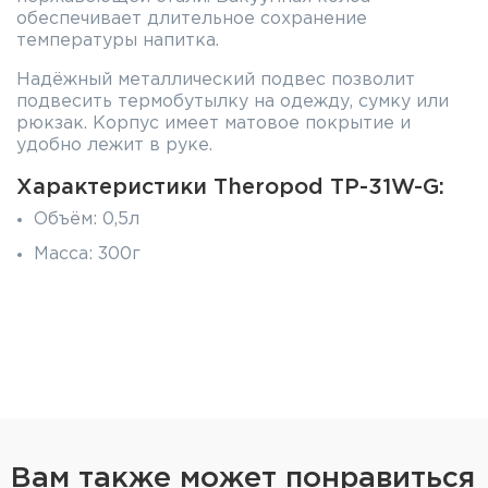
обеспечивает длительное сохранение
температуры напитка.
Надёжный металлический подвес позволит
подвесить термобутылку на одежду, сумку или
рюкзак. Корпус имеет матовое покрытие и
удобно лежит в руке.
Характеристики Theropod TP-31W-G:
Объём: 0,5л
Масса: 300г
Время сохранения тепла: 8ч
Высота: 226мм
Диаметр горлышка: 44мм
Диаметр дна: 72мм
Тип крышки: винтовая крышка-пробка
Материал корпуса: нержавеющая сталь
Вам также может понравиться