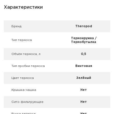
Фальшпатроны
Характеристики
Холодная пристрелка оружия
Оружейные шкафы и сейфы
Брeнд
Theropod
Чехлы и кейсы
Термокружка /
Тип термоса
Термобутылка
Релоадинг
Объём термоса, л
0,5
Сигнальные средства
Тип пробки термоса
Винтовая
Дартс
Цвет термоса
Зелёный
Аксессуары
Крышка-чашка
Нет
Комплекты
Сито фильтрующее
Нет
Ручка термоса
Нет