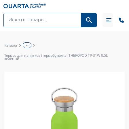
Оптовикам
Акции
...
Каталог
Оптика и крепления
Термос для напитков (термобутылка) THEROPOD TP-31W 0.5L,
зелёный
Оружие и патроны
Одежда
Средства для ухода за оружием
Тюнинг оружия и ЗИП
Обувь