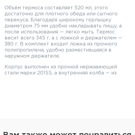
Объём термоса составляет 520 мл, этого
достаточно для плотного обеда или сытного
перекуса. Благодаря широкому горлышку
диаметром 75 мм удобно накладывать пищу, а
после использования — легко мыть. Термос
весит всего 345 г, а с ложкой и держателем —
380 г. В комплект входит ложка из прочного
полипропилена, удобно разместившаяся в
наружном держателе.
Корпус выполнен из прочной нержавеющей
стали марки 201SS, а внутренняя колба — из
высококачественной стали 304SS, которая не
вступает в реакцию с пищей и сохраняет её
вкус и аромат. Вакуумная изоляция надолго
сохраняет температуру — горячие блюда
остаются тёплыми до 10 часов, хватит на целый
рабочий день.
Термоизолирующие свойства термоса усиливает
винтовая крышка-пробка, плотно прилегающая к
корпусу и предотвращающая случайное