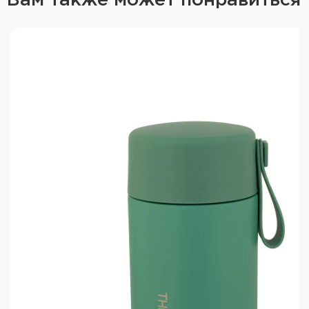
Вам также может понравиться
протекание. Все материалы долговечны,
гигиеничны и безопасны. Внешнее матовое
покрытие чёрного цвета устойчиво к
повреждениям и приятно на ощупь.
Компактный, герметичный и стильный термос
подойдёт для тех, кто ценит комфорт и
функциональность каждый день.
Характеристики Theropod TP-20-520-
B:
Объём: 0,52 л
Масса с ложкой и держателем: 380 г
Масса самого термоса: 345 г
Время сохранения тепла: до 10 ч
Высота: 152 мм
Диаметр горлышка: 75 мм
Диаметр дна: 90 мм