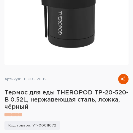
Тактическое снаряжение
Высокоточная стрельба
Спортивная стрельба
Пневматика
Развлекательная стрельба
Ножи
Артикул: TP-20-520-B
Инструмент для заточки
Термос для еды THEROPOD TP-20-520-
Кобуры и системы ношения
B 0.52L, нержавеющая сталь, ложка,
чёрный
Кейсы и ящики для патронов и
снаряжения
Код товара: УТ-00011072
Сумки и рюкзаки