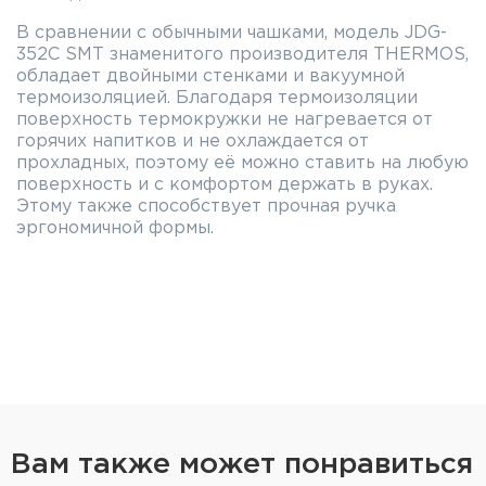
В сравнении с обычными чашками, модель JDG-
352C SMT знаменитого производителя THERMOS,
обладает двойными стенками и вакуумной
термоизоляцией. Благодаря термоизоляции
поверхность термокружки не нагревается от
горячих напитков и не охлаждается от
прохладных, поэтому её можно ставить на любую
поверхность и с комфортом держать в руках.
Этому также способствует прочная ручка
эргономичной формы.
Термокружка никогда не разобьётся и долго
прослужит своему владельцу, т.к. она
изготовлена из прочной коррозионностойкой
стали 18/8 AISI 304 Stainless Steel. Обладая
инертностью по отношению к содержимому,
термокружка из пищевой стали не влияет на
вкус напитков, сохраняя их аромат. Для особого
комфорта при питье край горлышка выполнен
скруглённым, а сама термокружка очень лёгкая
Вам также может понравиться
и, при большом полезном объёме (350 мл), весит
всего лишь 180 г и выглядит достаточно