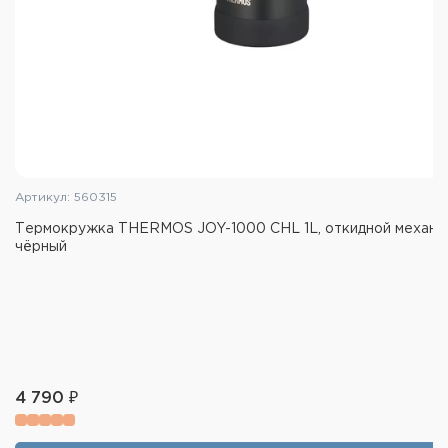
Характеристики термокружки
THERMOS JDG-352C SMT:
Объем: 0,35 л
Масса: 0,18 кг
Метод изоляции:вакуум
Высота - 9,7 см
Артикул: 560315
Диаметр горлышка - 7,8 см
Термокружка THERMOS JOY-1000 CHL 1L, откидной механиз
Диаметр основания - 7,5 см
чёрный
Цвет: стальной
Международный стандарт качества ISO 9001
Материалы: Нержавеющая сталь 18/8 AISI 304
Stainless Steel / пищевой пластик / пищевой
силикон
Комплектация: термокружка, крышка
4 790 ₽
Сохраняет напитки горячими или холодными
дольше обычных кружек