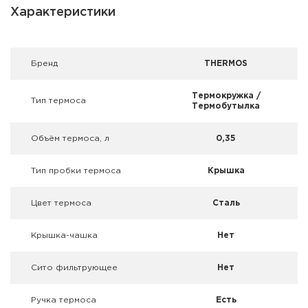
Фальшпатроны
Характеристики
Холодная пристрелка оружия
Брeнд
THERMOS
Оружейные шкафы и сейфы
Термокружка /
Тип термоса
Чехлы и кейсы
Термобутылка
Релоадинг
Объём термоса, л
0,35
Сигнальные средства
Тип пробки термоса
Крышка
Дартс
Цвет термоса
Сталь
Аксессуары
Крышка-чашка
Нет
Комплекты
Сито фильтрующее
Нет
Ручка термоса
Есть