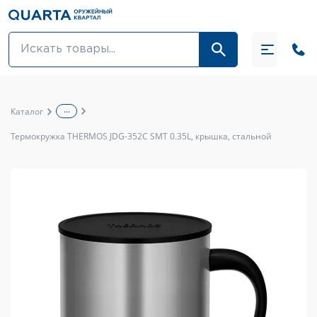
Оптовикам
Акции
...
Каталог
Оптика и крепления
Термокружка THERMOS JDG-352C SMT 0.35L, крышка, стальной
Оружие и патроны
Одежда
Средства для ухода за оружием
Тюнинг оружия и ЗИП
Обувь