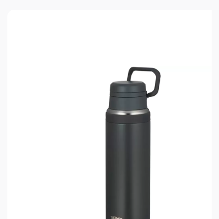
компактной.
Чтобы термокружка сохраняла напиток горячим
как можно дольше, необходимо предварительно
ополоснуть её кипятком, а для длительного
хранения холодных напитков использовать
кубики льда. Термокружка комплектуется
крышкой, способствующей теплосбережению и
выполняющей гигиеническую функцию – защиты
от попадания пыли внутрь. Крышка из
современного пластика отличается
механической прочностью, термостойкостью, не
впитывает и не выделяет посторонние запахи, не
содержит бисфенол A (BPA free). Все
материалы, из которых изготовлена
термокружка, безопасные, экологичные и
пригодны для вторичной переработки.
Износостойкое покрытие глубокого чёрного
цвета надолго сохранит термокружку в
состоянии новой. Термокружка проста в уходе и
эксплуатации, её легко мыть обычными моющими
средствами для посуды.