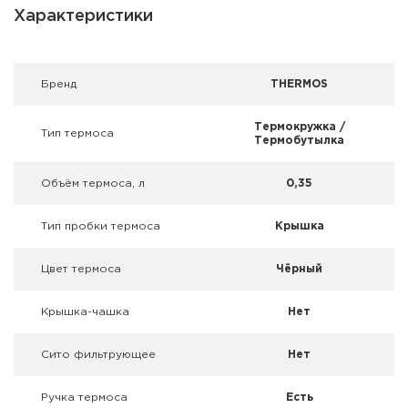
Фальшпатроны
Характеристики
Холодная пристрелка оружия
Брeнд
THERMOS
Оружейные шкафы и сейфы
Термокружка /
Тип термоса
Чехлы и кейсы
Термобутылка
Релоадинг
Объём термоса, л
0,35
Сигнальные средства
Тип пробки термоса
Крышка
Дартс
Цвет термоса
Чёрный
Аксессуары
Крышка-чашка
Нет
Комплекты
Сито фильтрующее
Нет
Ручка термоса
Есть