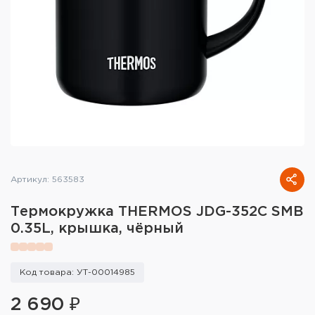
Тактическое снаряжение
Высокоточная стрельба
Спортивная стрельба
Пневматика
Развлекательная стрельба
Ножи
Артикул: 563583
Инструмент для заточки
Термокружка THERMOS JDG-352C SMB
0.35L, крышка, чёрный
Кобуры и системы ношения
Кейсы и ящики для патронов и
Код товара: УТ-00014985
снаряжения
2 690 ₽
Сумки и рюкзаки