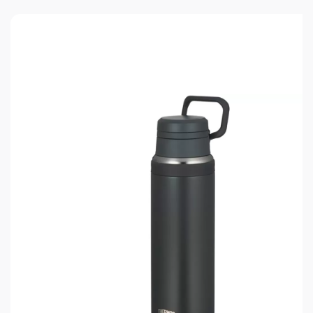
компактной.
Чтобы термокружка сохраняла напиток горячим
как можно дольше, необходимо предварительно
ополоснуть её кипятком, а для длительного
хранения холодных напитков использовать
кубики льда. Термокружка комплектуется
крышкой, способствующей теплосбережению и
выполняющей гигиеническую функцию – защиты
от попадания пыли внутрь. Крышка из
современного пластика отличается
механической прочностью, термостойкостью, не
впитывает и не выделяет посторонние запахи, не
содержит бисфенол A (BPA free). Все
материалы, из которых изготовлена
термокружка, безопасные, экологичные и
пригодны для вторичной переработки.
Износостойкое покрытие глубокого чёрного
цвета надолго сохранит термокружку в
состоянии новой. Термокружка проста в уходе и
эксплуатации, её легко мыть обычными моющими
средствами для посуды.