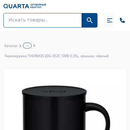
Оптовикам
Акции
...
Каталог
Оптика и крепления
Термокружка THERMOS JDG-352C SMB 0.35L, крышка, чёрный
Оружие и патроны
Одежда
Средства для ухода за оружием
Тюнинг оружия и ЗИП
Обувь