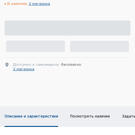
В наличии
2 магазина
Элементы питания и зарядные
устройства
Охотничье снаряжение
Ремни, патронташи и подсумки
Фонари и ЛЦУ
Доступно к самовывозу:
бесплатно
Туристическое снаряжение
2 магазина
Инструменты
Опоры и станки для оружия
Термосы, термосумки, бутылки
Описание и характеристики
Посмотреть наличие
Задат
Мишени