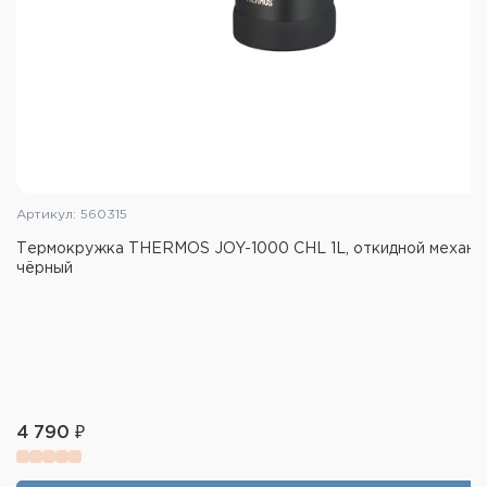
Характеристики термокружки
THERMOS JDG-352C SMB:
Объем: 0,35 л
Масса: 0,18 кг
Метод изоляции:вакуум
Высота - 9,7 см
Артикул: 560315
Диаметр горлышка - 7,8 см
Термокружка THERMOS JOY-1000 CHL 1L, откидной механиз
Диаметр основания - 7,5 см
чёрный
Тип покрытия: матовое
Цвет: чёрный
Международный стандарт качества ISO 9001
Материалы: Нержавеющая сталь 18/8 AISI 304
Stainless Steel / пищевой пластик / пищевой
4 790 ₽
силикон
Комплектация: термокружка, крышка