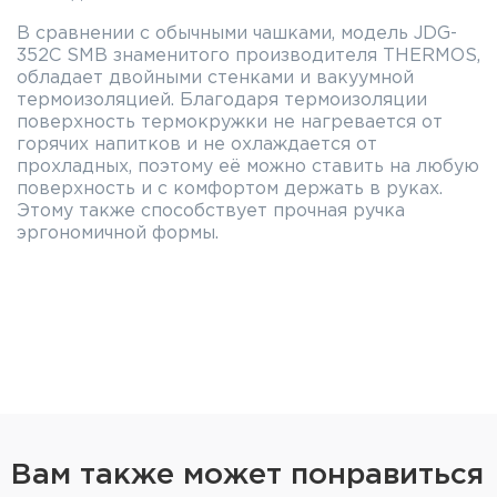
В сравнении с обычными чашками, модель JDG-
352C SMB знаменитого производителя THERMOS,
обладает двойными стенками и вакуумной
термоизоляцией. Благодаря термоизоляции
поверхность термокружки не нагревается от
горячих напитков и не охлаждается от
прохладных, поэтому её можно ставить на любую
поверхность и с комфортом держать в руках.
Этому также способствует прочная ручка
эргономичной формы.
Термокружка никогда не разобьётся и долго
прослужит своему владельцу, т.к. она
изготовлена из прочной коррозионностойкой
стали 18/8 AISI 304 Stainless Steel. Обладая
инертностью по отношению к содержимому,
термокружка из пищевой стали не влияет на
вкус напитков, сохраняя их аромат. Для особого
комфорта при питье край горлышка выполнен
скруглённым, а сама термокружка очень лёгкая
Вам также может понравиться
и, при большом полезном объёме (350 мл), весит
всего лишь 180 г и выглядит достаточно