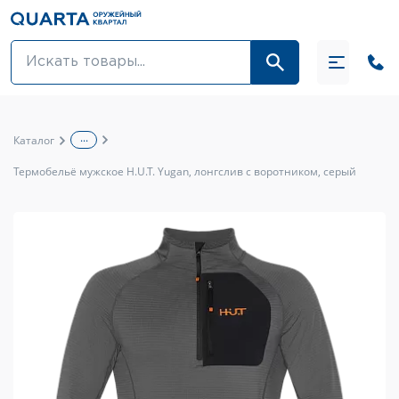
Оптовикам
Акции
...
Каталог
Оптика и крепления
Термобельё мужское H.U.T. Yugan, лонгслив с воротником, серый
Оружие и патроны
Одежда
Средства для ухода за оружием
Тюнинг оружия и ЗИП
Обувь