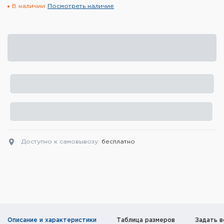
В наличии
Посмотреть наличие
Элементы питания и зарядные
устройства
Охотничье снаряжение
Ремни, патронташи и подсумки
Фонари и ЛЦУ
Туристическое снаряжение
Инструменты
Доступно к самовывозу:
бесплатно
Опоры и станки для оружия
Термосы, термосумки, бутылки
Мишени
Описание и характеристики
Таблица размеров
Задать в