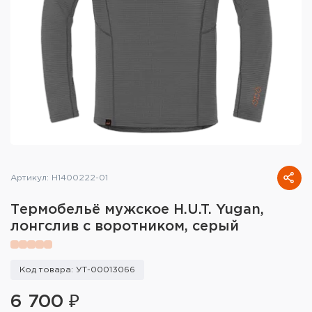
Тактическое снаряжение
Высокоточная стрельба
Спортивная стрельба
Пневматика
Развлекательная стрельба
Ножи
Артикул: H1400222-01
Инструмент для заточки
Термобельё мужское H.U.T. Yugan,
лонгслив с воротником, серый
Кобуры и системы ношения
Кейсы и ящики для патронов и
Код товара: УТ-00013066
снаряжения
6 700 ₽
Сумки и рюкзаки