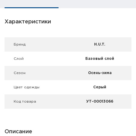
Фальшпатроны
Холодная пристрелка оружия
Характеристики
Оружейные шкафы и сейфы
Брeнд
H.U.T.
Чехлы и кейсы
Релоадинг
Слой
Базовый слой
Сигнальные средства
Сезон
Осень-зима
Дартс
Цвет одежды
Серый
Аксессуары
Код товара
УТ-00013066
Комплекты
Описание