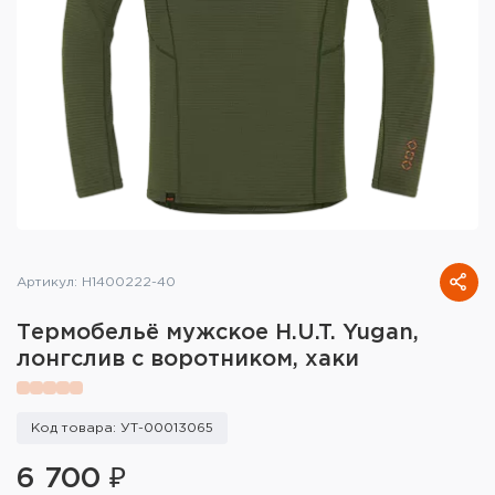
Тактическое снаряжение
Высокоточная стрельба
Спортивная стрельба
Пневматика
Развлекательная стрельба
Ножи
Артикул: H1400222-40
Инструмент для заточки
Термобельё мужское H.U.T. Yugan,
лонгслив с воротником, хаки
Кобуры и системы ношения
Кейсы и ящики для патронов и
Код товара: УТ-00013065
снаряжения
6 700 ₽
Сумки и рюкзаки