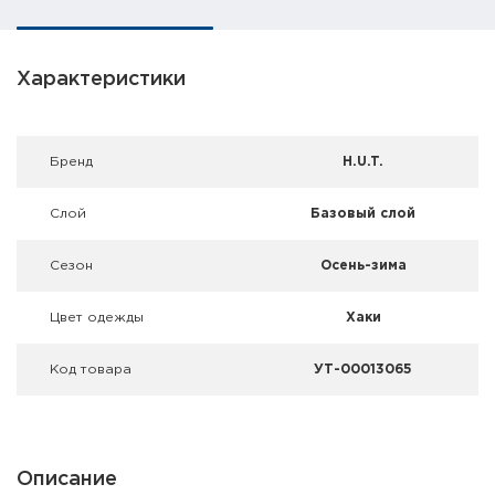
Фальшпатроны
Холодная пристрелка оружия
Характеристики
Оружейные шкафы и сейфы
Брeнд
H.U.T.
Чехлы и кейсы
Релоадинг
Слой
Базовый слой
Сигнальные средства
Сезон
Осень-зима
Дартс
Цвет одежды
Хаки
Аксессуары
Код товара
УТ-00013065
Комплекты
Описание