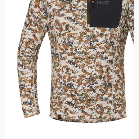
Основа: 92% полиэстер, 8% эластан
Отделка: 92% нейлон, 8% эластан
Масса: 300 г
Комфортная температура: -15...+5 С
Цвет: хаки