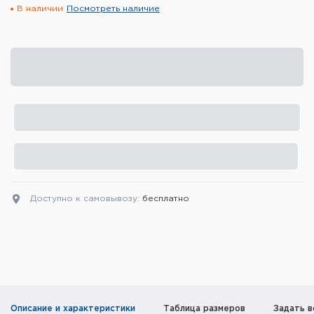
В наличии
Посмотреть наличие
Элементы питания и зарядные
устройства
Охотничье снаряжение
Ремни, патронташи и подсумки
Фонари и ЛЦУ
Туристическое снаряжение
Инструменты
Доступно к самовывозу:
бесплатно
Опоры и станки для оружия
Термосы, термосумки, бутылки
Мишени
Описание и характеристики
Таблица размеров
Задать в