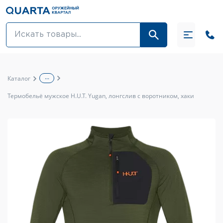
Оптовикам
Акции
...
Каталог
Оптика и крепления
Термобельё мужское H.U.T. Yugan, лонгслив с воротником, хаки
Оружие и патроны
Одежда
Средства для ухода за оружием
Тюнинг оружия и ЗИП
Обувь