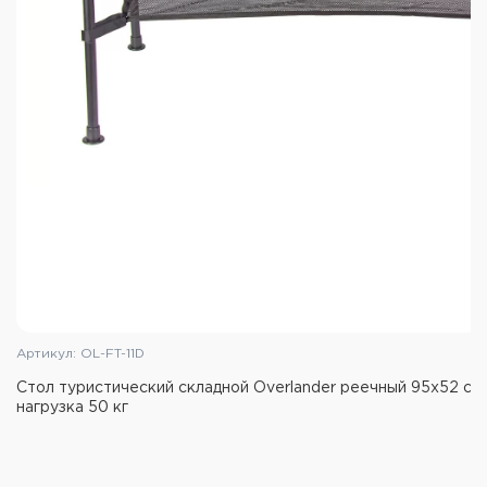
90х60х38/70 см
Размер в сложенном состоянии (ДхШхТ):
60х45х7 см
Масса: 3,5 кг
Артикул: OL-FT-11D
Стол туристический складной Overlander реечный 95х52 см
нагрузка 50 кг