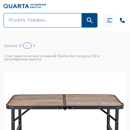
Оптовикам
Акции
...
Каталог
Оптика и крепления
Стол туристический складной Overlander нагрузка 50 кг
регулируемая высота
Оружие и патроны
Одежда
Средства для ухода за оружием
Тюнинг оружия и ЗИП
Обувь