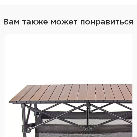
Удобная и стильная мебель Оверлендер — ваш
комфорт под открытым небом!
Преимущества:
Вам также может понравиться
Устойчивая конструкция
Регулировка высоты
Стильный внешний вид
Быстрая и лёгкая установка
Удобная ручка для переноски
Характеристики:
Нагрузка: до 50 кг
Материал каркаса: алюминиевый сплав
Материал столешницы: МДФ
Цвет каркаса: чёрный
Цвет столешницы: дерево
Размер в разложенном состоянии (ДхШхВ):