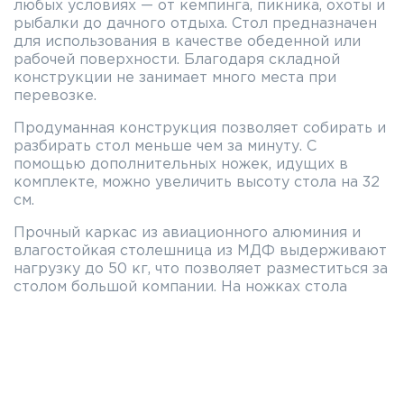
любых условиях — от кемпинга, пикника, охоты и
рыбалки до дачного отдыха. Стол предназначен
для использования в качестве обеденной или
рабочей поверхности. Благодаря складной
конструкции не занимает много места при
перевозке.
Продуманная конструкция позволяет собирать и
разбирать стол меньше чем за минуту. С
помощью дополнительных ножек, идущих в
комплекте, можно увеличить высоту стола на 32
см.
Прочный каркас из авиационного алюминия и
влагостойкая столешница из МДФ выдерживают
нагрузку до 50 кг, что позволяет разместиться за
столом большой компании. На ножках стола
установлены противоскользящие накладки.
Столешница имеет красивый рисунок «под
дерево». Для удобства переноски на торце
столешницы предусмотрена специальная ручка.