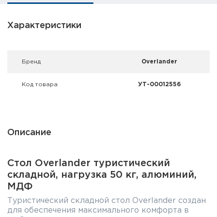
Фальшпатроны
Характеристики
Холодная пристрелка оружия
Оружейные шкафы и сейфы
Брeнд
Overlander
Чехлы и кейсы
Код товара
УТ-00012556
Релоадинг
Сигнальные средства
Описание
Дартс
Аксессуары
Стол Overlander туристический
складной, нагрузка 50 кг, алюминий,
Комплекты
МДФ
Туристический складной стол Overlander создан
для обеспечения максимального комфорта в