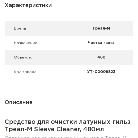
Фальшпатроны
Характеристики
Холодная пристрелка оружия
Брeнд
Треал-М
Оружейные шкафы и сейфы
Назначение
Чистка гильз
Чехлы и кейсы
Объем, мл
480
Релоадинг
Код товара
УТ-00008823
Сигнальные средства
Дартс
Описание
Аксессуары
Комплекты
Средство для очистки латунных гильз
Треал-М Sleeve Cleaner, 480мл