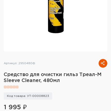
Тактическое снаряжение
Высокоточная стрельба
Спортивная стрельба
Пневматика
Развлекательная стрельба
Ножи
Артикул: 2950480Ф
Инструмент для заточки
Средство для очистки гильз Треал-М
Sleeve Cleaner, 480мл
Кобуры и системы ношения
Кейсы и ящики для патронов и
Код товара: УТ-00008823
снаряжения
1 995 ₽
Сумки и рюкзаки