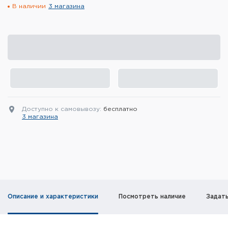
В наличии
3 магазина
Элементы питания и зарядные
устройства
Охотничье снаряжение
Ремни, патронташи и подсумки
Фонари и ЛЦУ
Доступно к самовывозу:
бесплатно
Туристическое снаряжение
3 магазина
Инструменты
Опоры и станки для оружия
Термосы, термосумки, бутылки
Описание и характеристики
Посмотреть наличие
Задат
Мишени