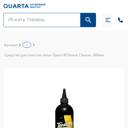
Оптовикам
Акции
...
Каталог
Оптика и крепления
Средство для очистки гильз Треал-М Sleeve Cleaner, 480мл
Оружие и патроны
Одежда
Средства для ухода за оружием
Тюнинг оружия и ЗИП
Обувь