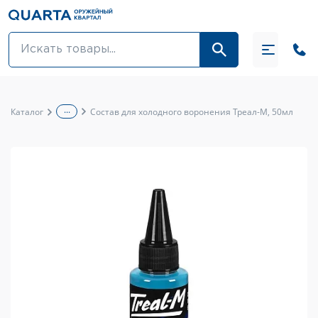
Оптовикам
Акции
...
Каталог
Состав для холодного воронения Треал-М, 50мл
Оптика и крепления
Оружие и патроны
Одежда
Средства для ухода за оружием
Тюнинг оружия и ЗИП
Обувь