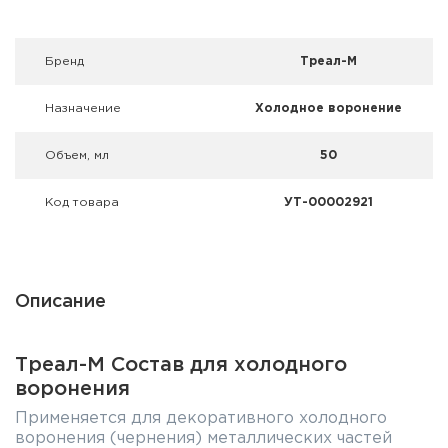
Фальшпатроны
Холодная пристрелка оружия
Брeнд
Треал-М
Оружейные шкафы и сейфы
Назначение
Холодное воронение
Чехлы и кейсы
Объем, мл
50
Релоадинг
Код товара
УТ-00002921
Сигнальные средства
Дартс
Описание
Аксессуары
Треал-М Состав для холодного
Комплекты
воронения
Применяется для декоративного холодного
воронения (чернения) металлических частей