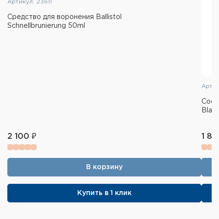
Артикул: 23611
Средство для воронения Ballistol
Schnellbrunierung 50ml
Артик
Сост
Blac
2 100 ₽
1 84
В корзину
Купить в 1 клик