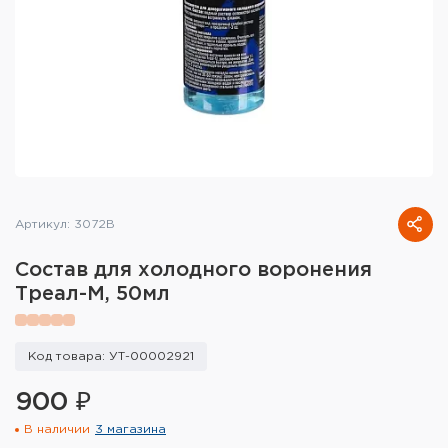
Тактическое снаряжение
Высокоточная стрельба
Спортивная стрельба
Пневматика
Развлекательная стрельба
Артикул: 3072В
Ножи
Состав для холодного воронения
Инструмент для заточки
Треал-М, 50мл
Кобуры и системы ношения
Код товара: УТ-00002921
Кейсы и ящики для патронов и
снаряжения
900 ₽
В наличии
3 магазина
Сумки и рюкзаки