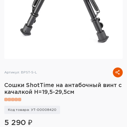
Тактическое снаряжение
Высокоточная стрельба
Спортивная стрельба
Пневматика
Развлекательная стрельба
Ножи
Артикул: BPST-S-L
Инструмент для заточки
Сошки ShotTime на антабочный винт с
качалкой H=19,5-29,5см
Кобуры и системы ношения
Кейсы и ящики для патронов и
Код товара: УТ-00008420
снаряжения
5 290 ₽
Сумки и рюкзаки