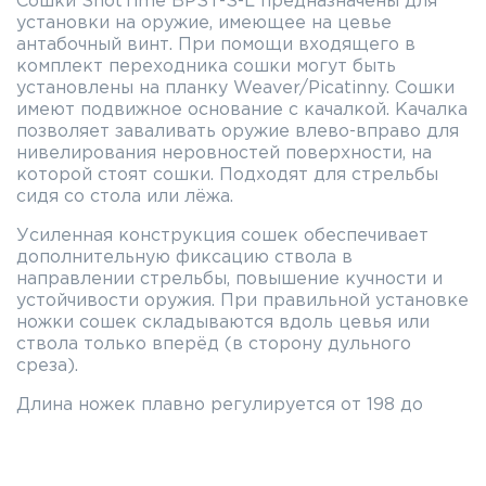
Cошки ShotTime BPST-S-L предназначены для
установки на оружие, имеющее на цевье
антабочный винт. При помощи входящего в
комплект переходника сошки могут быть
установлены на планку Weaver/Picatinny. Сошки
имеют подвижное основание с качалкой. Качалка
позволяет заваливать оружие влево-вправо для
нивелирования неровностей поверхности, на
которой стоят сошки. Подходят для стрельбы
сидя со стола или лёжа.
Усиленная конструкция сошек обеспечивает
дополнительную фиксацию ствола в
направлении стрельбы, повышение кучности и
устойчивости оружия. При правильной установке
ножки сошек складываются вдоль цевья или
ствола только вперёд (в сторону дульного
среза).
Длина ножек плавно регулируется от 198 до
310мм, что обеспечивает высоту сошек от 195 до
295мм. Каждая ножка состоит из двух секций.
Ножки раскладываются вручную, а