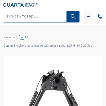
Оптовикам
Акции
...
Каталог
Оптика и крепления
Сошки ShotTime на антабочный винт с качалкой H=19,5-29,5см
Оружие и патроны
Одежда
Средства для ухода за оружием
Тюнинг оружия и ЗИП
Обувь