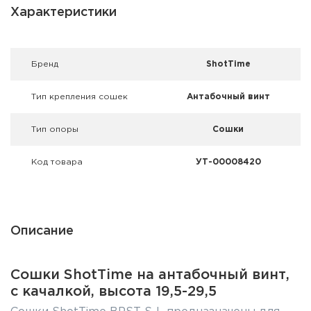
Фальшпатроны
Характеристики
Холодная пристрелка оружия
Брeнд
ShotTime
Оружейные шкафы и сейфы
Тип крепления сошек
Антабочный винт
Чехлы и кейсы
Тип опоры
Сошки
Релоадинг
Код товара
УТ-00008420
Сигнальные средства
Дартс
Описание
Аксессуары
Комплекты
Cошки ShotTime на антабочный винт,
с качалкой, высота 19,5-29,5