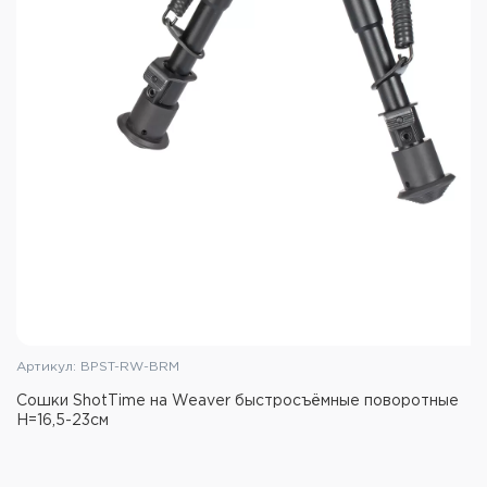
Длина ножек в сложенном состоянии: 198мм
Длина ножек в разложенном состоянии: 310мм
Высота сошек в сложенном состоянии: 195мм
Высота сошек в разложенном состоянии:
295мм
Материалы: алюминий, сталь, резина
Покрытие: анодирование
Цвет: чёрный
Масса: 425г
Артикул: BPST-RW-BRM
Сошки ShotTime на Weaver быстросъёмные поворотные
H=16,5-23см