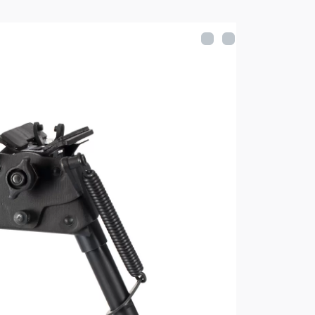
ек ShotTime BPST-1A2-BR:
ом состоянии: 145мм
нном состоянии: 217мм
ном состоянии: 140мм
енном состоянии: 202мм
сталь, резина
ие