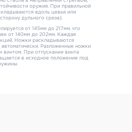
ю ствола в направлении стрельбы,
стойчивости оружия. При правильной
складываются вдоль цевья или
сторону дульного среза).
лируется от 145мм до 217мм, что
ек от 140мм до 202мм. Каждая
екций. Ножки раскладываются
я автоматически. Разложенные ножки
 винтом. При отпускании винта
ащается в исходное положение под
ружины.
ысокопрочного алюминиевого сплава
ием. Для предотвращения
тановлены резиновые наконечники.
ShotTime BPST-1A2-BR:
длины
Weaver/Picatinny