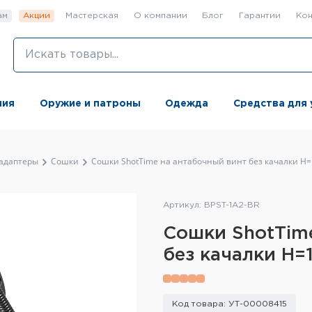
ам
Акции
Мастерская
О компании
Блог
Гарантии
Кон
ния
Оружие и патроны
Одежда
Средства для 
 адаптеры
Сошки
Сошки ShotTime на антабочный винт без качалки H=
Артикул: BPST-1A2-BR
Сошки ShotTim
без качалки H=
Код товара: УТ-00008415