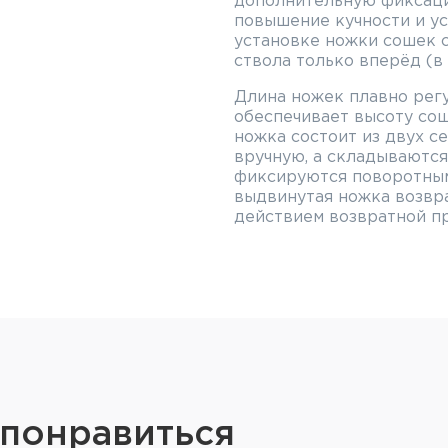
дополнительную фиксаци
повышение кучности и у
установке ножки сошек 
ствола только вперёд (в 
Длина ножек плавно регу
обеспечивает высоту сош
ножка состоит из двух с
вручную, а складываютс
фиксируются поворотным
выдвинутая ножка возвр
действием возвратной п
Сошки изготовлены из в
с анодированным покрыт
скольжения на ножки ус
Особенности сошек 
Без качалки
Плавная регулировка 
Переходник на планку 
 понравиться