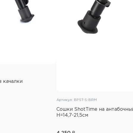
з качалки
Артикул: BPST-S-BRM
Сошки ShotTime на антабочный
H=14,7-21,5см