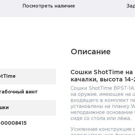
Посмотреть наличие
За
Описание
Cошки ShotTime на 
otTime
качалки, высота 14-
Cошки ShotTime BPST-1A
табочный винт
на оружие, имеющее на 
входящего в комплект п
установлены на планку W
шки
неподвижное основание б
сидя со стола или лёжа.
-00008415
Усиленная конструкция 