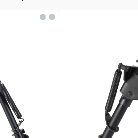
Характеристики сош
Габариты: 183x40x70мм
Длина ножек в сложенн
Длина ножек в разложе
Высота сошек в сложен
Высота сошек в разлож
Материалы: алюминий, 
Покрытие: анодирован
Цвет: чёрный
Масса: 285г