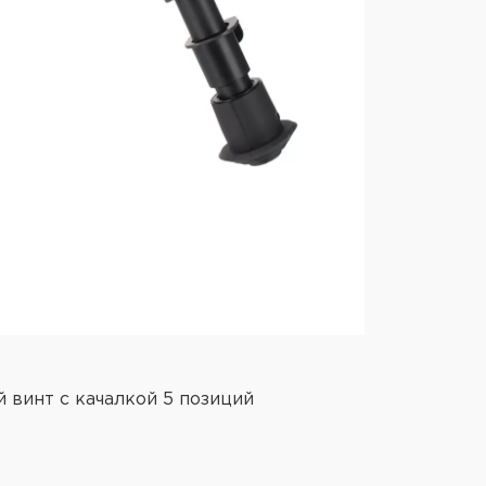
Артикул: BPST
Сошки Shot
H=16,5-23см
 винт с качалкой 5 позиций