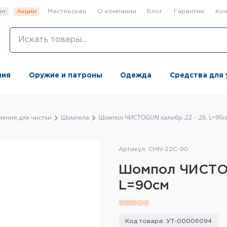
ам
Акции
Мастерская
О компании
Блог
Гарантии
Кон
ния
Оружие и патроны
Одежда
Средства для 
ления для чистки
Шомпола
Шомпол ЧИСТОGUN калибр .22 - .26, L=90с
Артикул: CHN-22C-90
Шомпол ЧИСТОGU
L=90см
Код товара: УТ-00006094