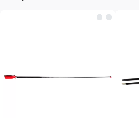
Комплектация:
Вишер для патчей-сал
Переходник мама/мама 
дюймовая 8/36 на 8/32
Адаптер-иголка для во