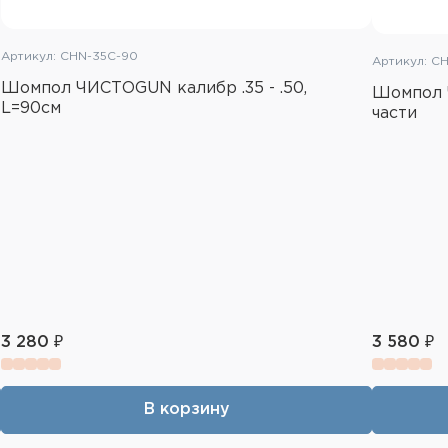
Артикул: CHN-35C-90
Артикул: C
Шомпол ЧИСТОGUN калибр .35 - .50,
Шомпол Ч
L=90см
части
3 280 ₽
3 580 ₽
В корзину