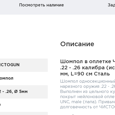
Посмотреть наличие
За
Описание
Шомпол в оплетке 
ИСТОGUN
.22 - .26 калибра (и
мм, L=90 см Сталь
омпол
Шомпол односекционный
нарезного оружия .22 - .
2 - .26, Ø 5мм
Выполнен из цельного к
покрыт нейлоновой оплет
UNC, male (папа). Привы
0
долговечность от ЧИСТО