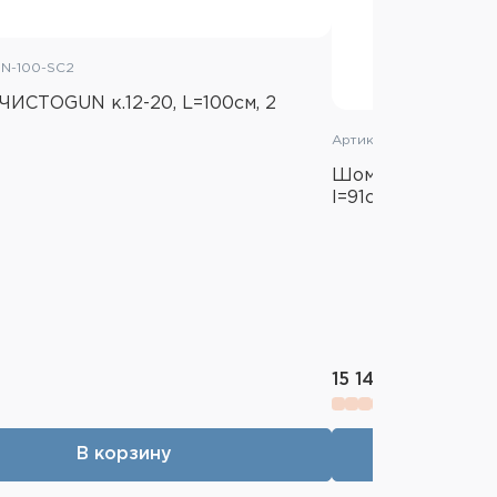
HN-100-SC2
ИСТОGUN к.12-20, L=100см, 2
Артикул: BSTX-6636-0
Шомпол Bore Tech 
l=91см
15 140 ₽
В корзину