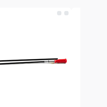
феток CH-22J
CH-AL-4, под ерши (резьба
)
йлочных патчей A2S-AL-2