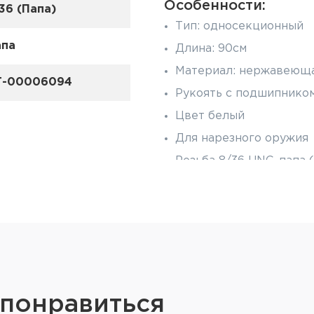
Особенности:
36 (Папа)
Тип: односекционный
апа
Длина: 90см
Материал: нержавеюща
Т-00006094
Рукоять с подшипнико
Цвет белый
Для нарезного оружия
Резьба 8/36 UNC, папа 
Диаметр: 5мм
Совместимость с ка
5.56х35 (.22 Hornet), 5.5
Valkyrie), 5.56х43 (.222
PPC), 5.6x49R (.225 Win
Rem), 6х51 (.243 Win), 6
6.35х15 (.25 ACP), 6.5 (
 понравиться
6.5х55 (.260), 6.5х57 (.2