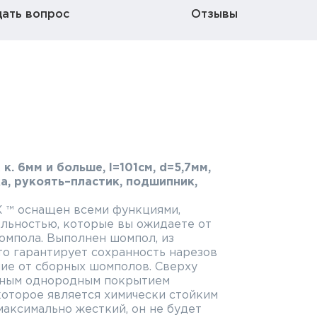
дать вопрос
Отзывы
к. 6мм и больше, l=101см, d=5,7мм,
а, рукоять–пластик, подшипник,
X ™ оснащен всеми функциями,
ельностью, которые вы ожидаете от
омпола. Выполнен шомпол, из
что гарантирует сохранность нарезов
чие от сборных шомполов. Сверху
ным однородным покрытием
которое является химически стойким
аксимально жесткий, он не будет