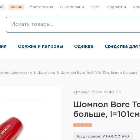
ам
Акции
Мастерская
О компании
Блог
Гарантии
Кон
ния
Оружие и патроны
Одежда
Средства для 
ления для чистки
Шомпола
Шомпол Bore Tech V-STIX к. 6мм и больше,
Артикул: BSVX-6640-00
Шомпол Bore Te
больше, l=101см
Код товара: УТ-00001970