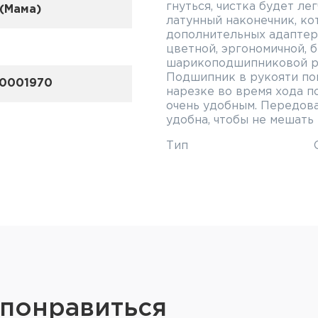
гнуться, чистка будет ле
 (Мама)
латунный наконечник, ко
дополнительных адаптер
а
цветной, эргономичной, 
шарикоподшипниковой ру
Подшипник в рукояти по
0001970
нарезке во время хода по
очень удобным. Передов
удобна, чтобы не мешать
Тип
Длина шомпола с ручкой
Рабочая длина
Длина ручки
Калибр
Резьба
Диаметр
 понравиться