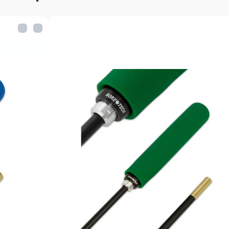
Материал
Цвет
Упаковка
Вес шомпола