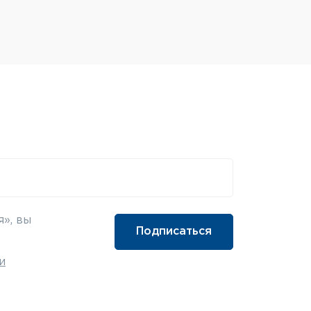
», вы
и