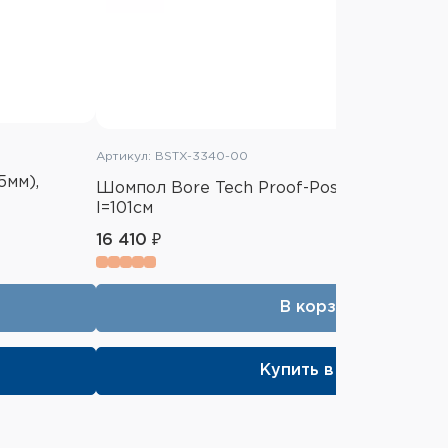
Артикул: BSTX-3340-00
5мм),
Шомпол Bore Tech Proof-Positive к. .338(8,
l=101см
16 410 ₽
В корзину
Купить в 1 клик