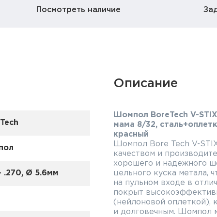
Посмотреть наличие
За
Описание
Шомпол BoreTech V-STIX 
 Tech
мама 8/32, сталь+оплетк
красный
Шомпол Bore Tech V-STI
пол
качеством и производит
хорошего и надежного ш
 .270, Ø 5.6мм
цельного куска метала, 
на пульном входе в отли
покрыт высокоэффектив
(нейлоновой оплеткой), 
и долговечным. Шомпол м