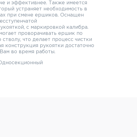
гче и эффективнее. Также имеется
торый устраняет необходимость в
ах при смене ершиков. Оснащен
бесступенчатой
кояткой, с маркировкой калибра.
могает проворачивать ершик по
 стволу, что делает процесс чистки
ая конструкция рукоятки достаточно
 Вам во время работы.
Односекционный
115 см.
102 см.
13 см.
.270 мм и более
"мама" 8/32
5,7 мм.