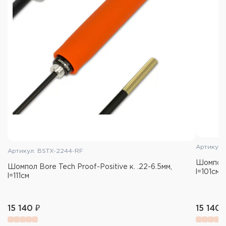
Цвет
Черный
Упаковка
Без упаковки
Вес шомпола
230 гр.
Артикул:
Артикул: BSTX-2244-RF
Шомпол B
Шомпол Bore Tech Proof-Positive к. .22-6.5мм,
l=101см
l=111см
15 140 ₽
15 140 