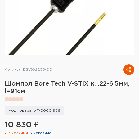
Тактическое снаряжение
Высокоточная стрельба
Спортивная стрельба
Пневматика
Развлекательная стрельба
Артикул: BSVX-2236-00
Ножи
Шомпол Bore Tech V-STIX к. .22-6.5мм,
Инструмент для заточки
l=91см
Кобуры и системы ношения
Код товара: УТ-00001966
Кейсы и ящики для патронов и
снаряжения
10 830 ₽
В наличии
3 магазина
Сумки и рюкзаки