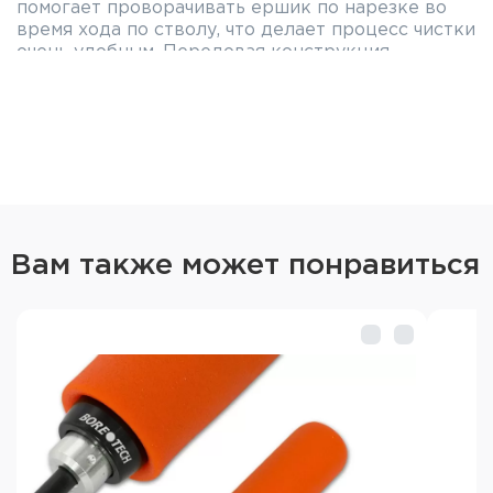
помогает проворачивать ершик по нарезке во
время хода по стволу, что делает процесс чистки
очень удобным. Передовая конструкция
рукоятки достаточно удобна, чтобы не мешать
Вам во время работы.
Тип
Односекционный
Длина шомпола с
105 см.
ручкой
Рабочая длина
92 см.
Вам также может понравиться
Длина ручки
13 см.
Калибр
.22 - 6,5 мм
Резьба
"мама" 8/32
Диаметр
4,95 мм.
Материал
Сталь с оплетке