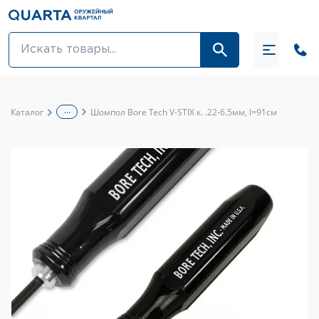
Оптовикам
Акции
...
Каталог
Шомпол Bore Tech V-STIX к. .22-6.5мм, l=91см
Оптика и крепления
Оружие и патроны
Одежда
Средства для ухода за оружием
Тюнинг оружия и ЗИП
Обувь