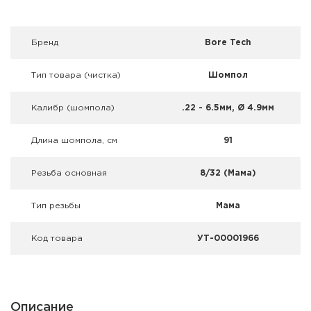
Фальшпатроны
Холодная пристрелка оружия
Брeнд
Bore Tech
Оружейные шкафы и сейфы
Тип товара (чистка)
Шомпол
Чехлы и кейсы
Калибр (шомпола)
.22 - 6.5мм, Ø 4.9мм
Релоадинг
Длина шомпола, см
91
Сигнальные средства
Резьба основная
8/32 (Мама)
Дартс
Тип резьбы
Мама
Аксессуары
Код товара
УТ-00001966
Комплекты
Описание