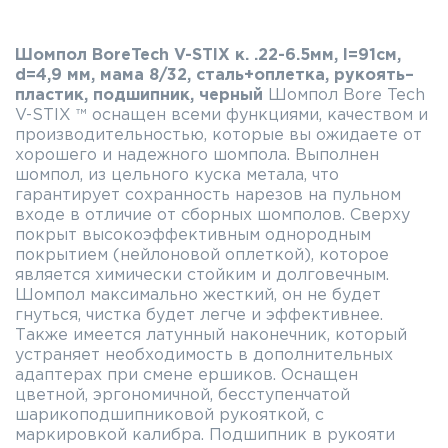
Шомпол BoreTech V-STIX к. .22-6.5мм, l=91см,
d=4,9 мм, мама 8/32, сталь+оплетка, рукоять–
пластик, подшипник, черный
Шомпол Bore Tech
V-STIX ™ оснащен всеми функциями, качеством и
производительностью, которые вы ожидаете от
хорошего и надежного шомпола. Выполнен
шомпол, из цельного куска метала, что
гарантирует сохранность нарезов на пульном
входе в отличие от сборных шомполов. Сверху
покрыт высокоэффективным однородным
покрытием (нейлоновой оплеткой), которое
является химически стойким и долговечным.
Шомпол максимально жесткий, он не будет
гнуться, чистка будет легче и эффективнее.
Также имеется латунный наконечник, который
устраняет необходимость в дополнительных
адаптерах при смене ершиков. Оснащен
цветной, эргономичной, бесступенчатой
шарикоподшипниковой рукояткой, с
маркировкой калибра. Подшипник в рукояти