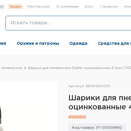
ам
Акции
Мастерская
О компании
Блог
Гарантии
Кон
ния
Оружие и патроны
Одежда
Средства для 
 пневматики
Шарики для пневматики Stalker оцинкованные 4.5мм (1500
Артикул: BB451500ZST
Шарики для пне
оцинкованные 4
Код товара: УТ-00009882