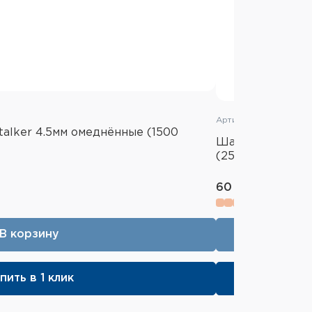
Артикул: BB45250ZS
alker 4.5мм омеднённые (1500
Шарики для пне
(250 штук)
60 ₽
В корзину
пить в 1 клик