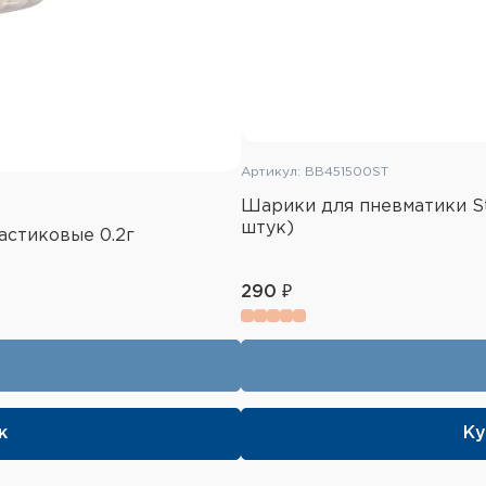
Артикул: BB451500ST
Шарики для пневматики St
штук)
астиковые 0.2г
290 ₽
к
Ку