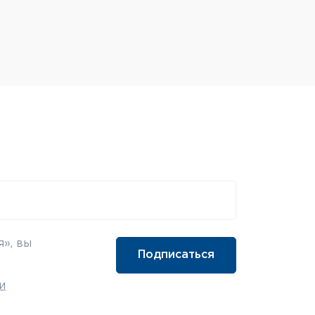
», вы
и