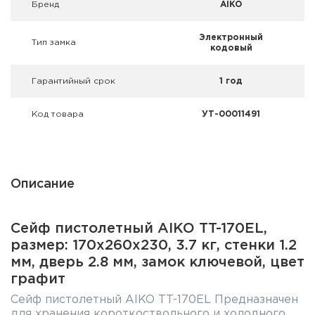
Брeнд
AIKO
Фальшпатроны
Электронный
Холодная пристрелка оружия
Тип замка
кодовый
Оружейные шкафы и сейфы
Гарантийный срок
1 год
Чехлы и кейсы
Код товара
УТ-00011491
Релоадинг
Сигнальные средства
Описание
Дартс
Сейф пистолетный AIKO TT-170EL,
Аксессуары
размер: 170x260x230, 3.7 кг, стенки 1.2
мм, дверь 2.8 мм, замок ключевой, цвет
Комплекты
графит
Сейф пистолетный AIKO TT-170EL Предназначен
для хранения короткоствольного и холодного