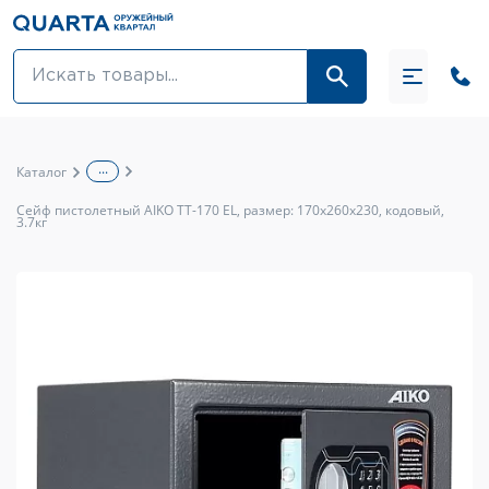
Оптовикам
Акции
...
Каталог
Оптика и крепления
Сейф пистолетный AIKO TT-170 EL, размер: 170x260x230, кодовый,
3.7кг
Оружие и патроны
Одежда
Средства для ухода за оружием
Тюнинг оружия и ЗИП
Обувь