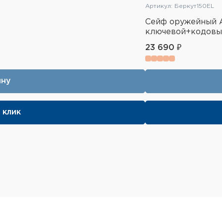
Артикул: Беркут150EL
Сейф оружейный A
ключевой+кодовы
23 690 ₽
ину
 клик