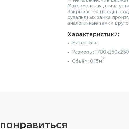
— металлические держат
Максимальная длина уста
Закрывается на один ко
сувальдных замка произв
аналогичные замки друго
Характеристики:
Масса: 51кг
Размеры: 1700x350x250
3
Объём: 0,15м
Замки: 1 кодовый, 2 кл
Толщина стенок и двер
Количество стволов: 2
Максимальная длина ор
Трейзер: нет
Количество полок: 4
 понравиться
Внутренняя отделка: к