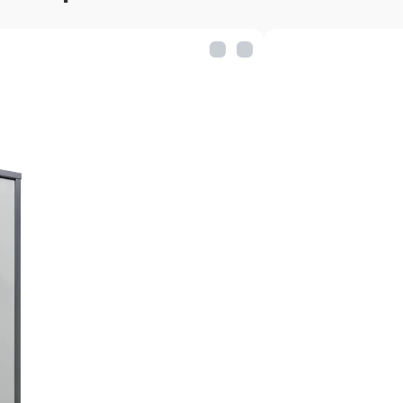
Способ крепления: к ст
Комплектация: ролико
Цвет: серый