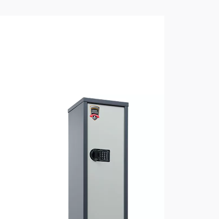
ене, 2 отверстия
вые ложементы