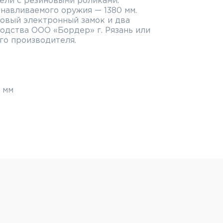
ели с резиновыми роликами.
навливаемого оружия — 1380 мм.
довый электронный замок и два
одства ООО «Бордер» г. Рязань или
го производителя.
 мм
ючевые
и: 2мм
ужия: 1380мм
оврик