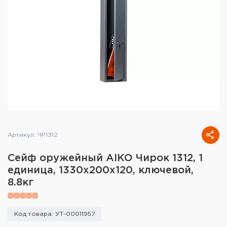
Тактическое снаряжение
Высокоточная стрельба
Спортивная стрельба
Пневматика
Развлекательная стрельба
Ножи
Артикул: ЧР1312
Инструмент для заточки
Сейф оружейный AIKO Чирок 1312, 1
Кобуры и системы ношения
единица, 1330x200x120, ключевой,
8.8кг
Кейсы и ящики для патронов и
снаряжения
Код товара: УТ-00011957
Сумки и рюкзаки