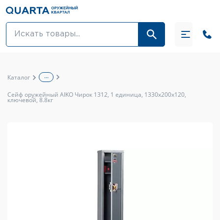
Оптовикам
Акции
...
Каталог
Оптика и крепления
Сейф оружейный AIKO Чирок 1312, 1 единица, 1330x200x120,
ключевой, 8.8кг
Оружие и патроны
Одежда
Средства для ухода за оружием
Тюнинг оружия и ЗИП
Обувь