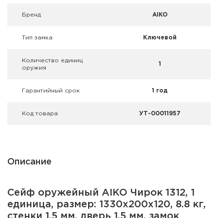
Фальшпатроны
Брeнд
AIKO
Холодная пристрелка оружия
Тип замка
Ключевой
Оружейные шкафы и сейфы
Количество единиц
1
оружия
Чехлы и кейсы
Гарантийный срок
1 год
Релоадинг
Код товара
УТ-00011957
Сигнальные средства
Дартс
Описание
Аксессуары
Комплекты
Сейф оружейный AIKO Чирок 1312, 1
единица, размер: 1330x200x120, 8.8 кг,
стенки 1.5 мм, дверь 1.5 мм, замок