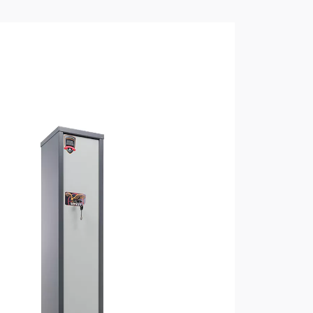
ированный (RAL 7024)
овое