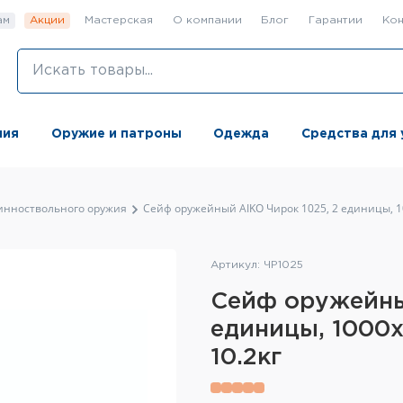
ам
Акции
Мастерская
О компании
Блог
Гарантии
Кон
ния
Оружие и патроны
Одежда
Средства для 
инноствольного оружия
Сейф оружейный AIKO Чирок 1025, 2 единицы, 1
Артикул: ЧР1025
Сейф оружейны
единицы, 1000x
10.2кг