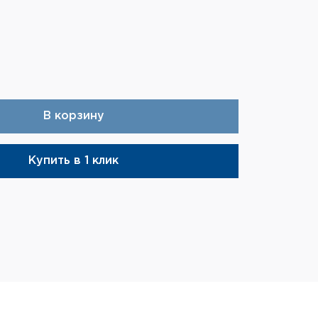
Арти
Сей
кл
23 
В корзину
Купить в 1 клик