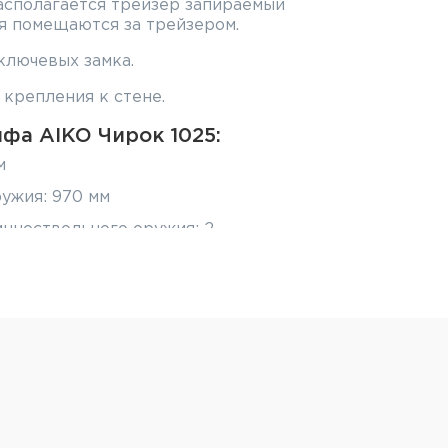
асполагается трейзер запираемый
я помещаются за трейзером.
ключевых замка.
крепления к стене.
фа AIKO Чирок 1025:
м
ужия: 970 мм
нноствольного оружия: 2
хГ): 1000х200х250 мм
хШхГ): 979х198х230 мм
хГ): 220x198x105 мм
ых