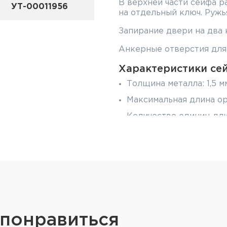
В верхней части сейфа р
УТ-00011956
на отдельный ключ. Ружь
Запирание двери на два 
Анкерные отверстия для 
Характеристики сей
Толщина металла: 1,5 м
Максимальная длина ор
Количество единиц дли
Размеры внешние (ВхШ
Размеры внутренние (В
Размеры трейзера (ВхШ
Масса: 10,2 кг
Объём: 44,6 л
Тип замка: два ключев
 понравиться