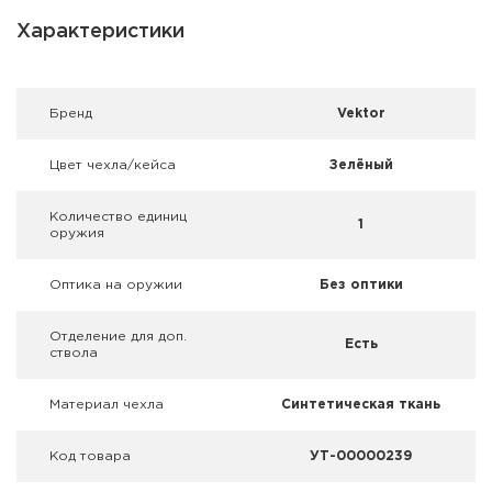
Фальшпатроны
Характеристики
Холодная пристрелка оружия
Оружейные шкафы и сейфы
Брeнд
Vektor
Чехлы и кейсы
Цвет чехла/кейса
Зелёный
Релоадинг
Количество единиц
1
оружия
Сигнальные средства
Оптика на оружии
Без оптики
Дартс
Отделение для доп.
Есть
ствола
Аксессуары
Материал чехла
Синтетическая ткань
Комплекты
Код товара
УТ-00000239