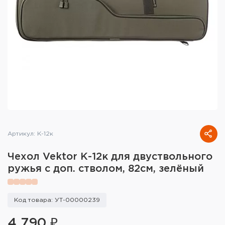
Тактическое снаряжение
Высокоточная стрельба
Спортивная стрельба
Пневматика
Развлекательная стрельба
Ножи
Артикул: К-12к
Инструмент для заточки
Чехол Vektor К-12к для двуствольного
Кобуры и системы ношения
ружья с доп. стволом, 82см, зелёный
Кейсы и ящики для патронов и
снаряжения
Код товара: УТ-00000239
Сумки и рюкзаки
4 790 ₽