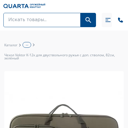
Оптовикам
Акции
...
Каталог
Оптика и крепления
Чехол Vektor К-12к для двуствольного ружья с доп. стволом, 82см,
зелёный
Оружие и патроны
Одежда
Средства для ухода за оружием
Тюнинг оружия и ЗИП
Обувь