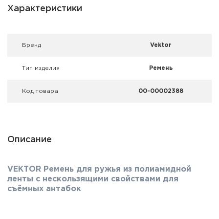
Фальшпатроны
Характеристики
Холодная пристрелка оружия
Брeнд
Vektor
Оружейные шкафы и сейфы
Тип изделия
Ремень
Чехлы и кейсы
Код товара
00-00002388
Релоадинг
Сигнальные средства
Описание
Дартс
Аксессуары
VEKTOR Ремень для ружья из полиамидной
ленты с нескользящими свойствами для
Комплекты
съёмных антабок