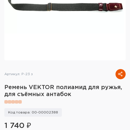
Тактическое снаряжение
Высокоточная стрельба
Спортивная стрельба
Пневматика
Развлекательная стрельба
Ножи
Артикул: Р-23 з
Инструмент для заточки
Ремень VEKTOR полиамид для ружья,
для съёмных антабок
Кобуры и системы ношения
Кейсы и ящики для патронов и
Код товара: 00-00002388
снаряжения
1 740 ₽
Сумки и рюкзаки