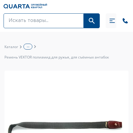
Оптовикам
Акции
...
Каталог
Оптика и крепления
Ремень VEKTOR полиамид для ружья, для съёмных антабок
Оружие и патроны
Одежда
Средства для ухода за оружием
Тюнинг оружия и ЗИП
Обувь