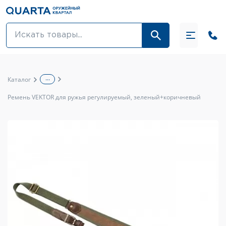
Оптовикам
Акции
...
Каталог
Оптика и крепления
Ремень VEKTOR для ружья регулируемый, зеленый+коричневый
Оружие и патроны
Одежда
Средства для ухода за оружием
Тюнинг оружия и ЗИП
Обувь