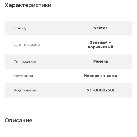
Фальшпатроны
Характеристики
Холодная пристрелка оружия
Брeнд
Vektor
Оружейные шкафы и сейфы
Зелёный +
Цвет изделия
Чехлы и кейсы
коричневый
Релоадинг
Тип изделия
Ремень
Сигнальные средства
Материал
Неопрен + кожа
Дартс
Код товара
УТ-00002501
Аксессуары
Комплекты
Описание