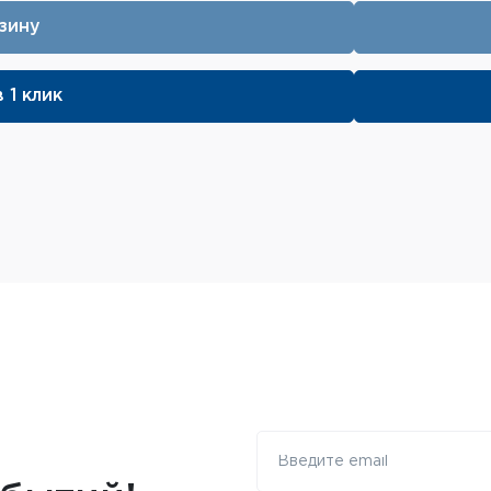
зину
 1 клик