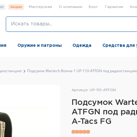
ам
Акции
Мастерская
О компании
Блог
Гарантии
Кон
ния
Оружие и патроны
Одежда
Средства для 
адиостанцию
Подсумок Wartech Волна-1 UP-110-ATFGN под радиостанцию,
Артикул: UP-110-ATFGN
Подсумок Warte
ATFGN под рад
A-Tacs FG