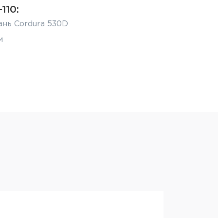
110:
ань Cordura 530D
м