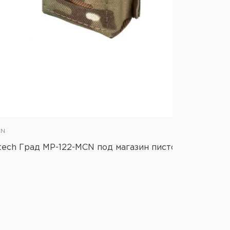
CN
ech Град MP-122-MCN под магазин пистолетный,