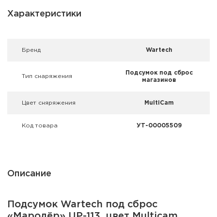
Фальшпатроны
Характеристики
Холодная пристрелка оружия
Оружейные шкафы и сейфы
Брeнд
Wartech
Чехлы и кейсы
Подсумок под сброс
Тип снаряжения
магазинов
Релоадинг
Цвет сняряжения
MultiCam
Сигнальные средства
Код товара
УТ-00005509
Дартс
Аксессуары
Описание
Комплекты
Подсумок Wartech под сброс
«Мародёр» UP-113, цвет Multicam