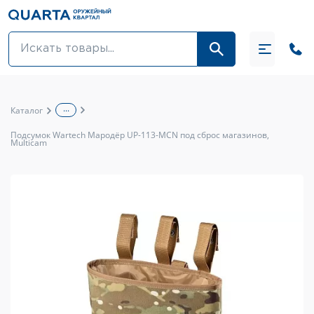
Оптовикам
Акции
...
Каталог
Оптика и крепления
Подсумок Wartech Мародёр UP-113-MCN под сброс магазинов,
Multicam
Оружие и патроны
Одежда
Средства для ухода за оружием
Тюнинг оружия и ЗИП
Обувь