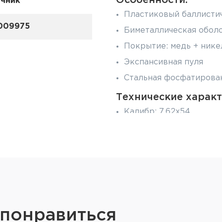
Особенности:
ечник
Пластиковый баллисти
009975
Биметаллическая обол
Покрытие: медь + нике
Экспансивная пуля
Стальная фосфатирован
Технические характ
Калибр: 7,62х54
Пуля: Redtim
Масса пули: 11,9г/184gr
Начальная скорость пул
Кучность (х=100м): 40м
Количество в пачке: 20
 понравиться