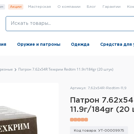
ам
Акции
Мастерская
О компании
Блог
Гарантии
Кон
ния
Оружие и патроны
Одежда
Средства для 
резные
Патрон 7.62x54R Техкрим Redtim 11.9г/184gr (20 штук)
Артикул: 7,62х54R-Redtim-11,9
Патрон 7.62x54
11.9г/184gr (20
Код товара: УТ-00009975