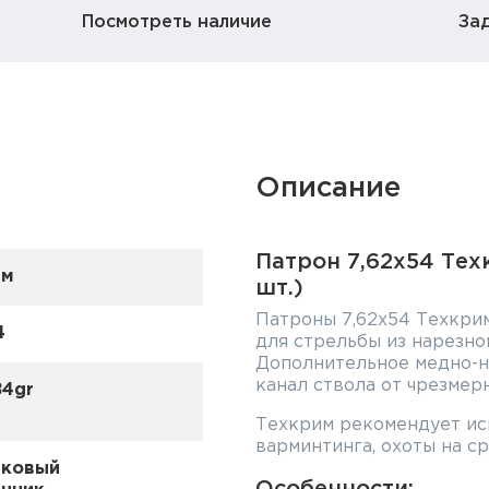
Посмотреть наличие
За
Описание
Патрон 7,62х54 Техк
им
шт.)
Патроны 7,62х54 Техкрим
4
для стрельбы из нарезно
Дополнительное медно-
канал ствола от чрезмерн
84gr
Техкрим рекомендует ис
варминтинга, охоты на с
иковый