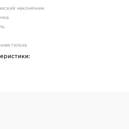
ческий наконечник
очка
ль
ная гильза
еристики:
и: 730 м/с
м
 шт