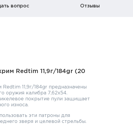
дать вопрос
Отзывы
рим Redtim 11,9г/184gr (20
 Redtim 11,9г/184gr предназначены
го оружия калибра 7,62х54.
никелевое покрытие пули защищает
ого износа.
пользовать эти патроны для
реднего зверя и целевой стрельбы.