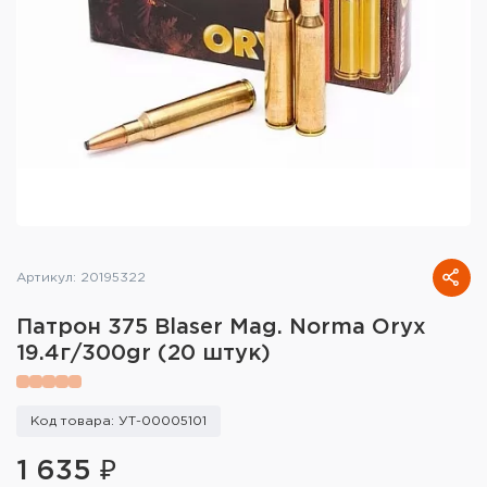
Тактическое снаряжение
Высокоточная стрельба
Спортивная стрельба
Пневматика
Развлекательная стрельба
Ножи
Артикул: 20195322
Инструмент для заточки
Патрон 375 Blaser Mag. Norma Oryx
19.4г/300gr (20 штук)
Кобуры и системы ношения
Кейсы и ящики для патронов и
Код товара: УТ-00005101
снаряжения
1 635 ₽
Сумки и рюкзаки