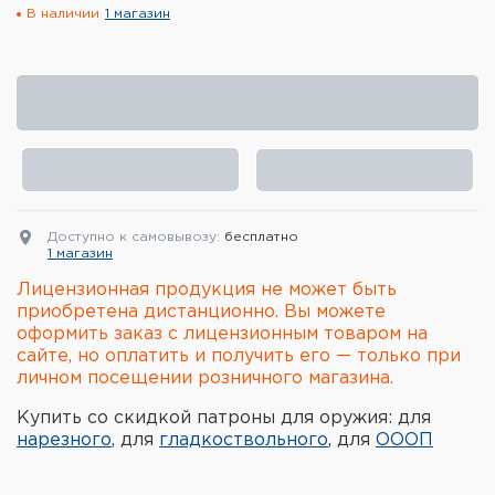
В наличии
1 магазин
Элементы питания и зарядные
устройства
Охотничье снаряжение
Ремни, патронташи и подсумки
Фонари и ЛЦУ
Доступно к самовывозу:
бесплатно
Туристическое снаряжение
1 магазин
Лицензионная продукция не может быть
Инструменты
приобретена дистанционно. Вы можете
оформить заказ с лицензионным товаром на
Опоры и станки для оружия
сайте, но оплатить и получить его — только при
личном посещении розничного магазина.
Термосы, термосумки, бутылки
Купить со скидкой патроны для оружия: для
нарезного
, для
гладкоствольного
, для
ОООП
Мишени