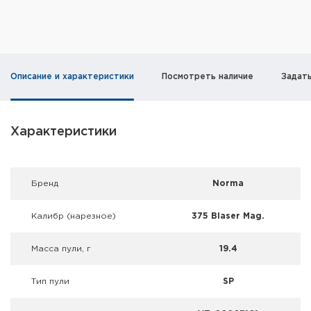
Фальшпатроны
Холодная пристрелка оружия
Оружейные шкафы и сейфы
Описание и характеристики
Посмотреть наличие
Задат
Чехлы и кейсы
Характеристики
Релоадинг
Сигнальные средства
Брeнд
Norma
Дартс
Калибр (нарезное)
375 Blaser Mag.
Аксессуары
Масса пули, г
19.4
Комплекты
Тип пули
SP