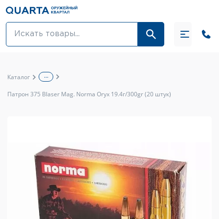
Оптовикам
Акции
...
Каталог
Оптика и крепления
Патрон 375 Blaser Mag. Norma Oryx 19.4г/300gr (20 штук)
Оружие и патроны
Одежда
Средства для ухода за оружием
Тюнинг оружия и ЗИП
Обувь