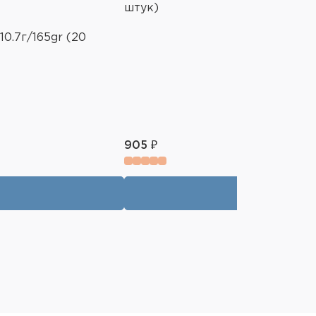
штук)
10.7г/165gr (20
905 ₽
В корзину