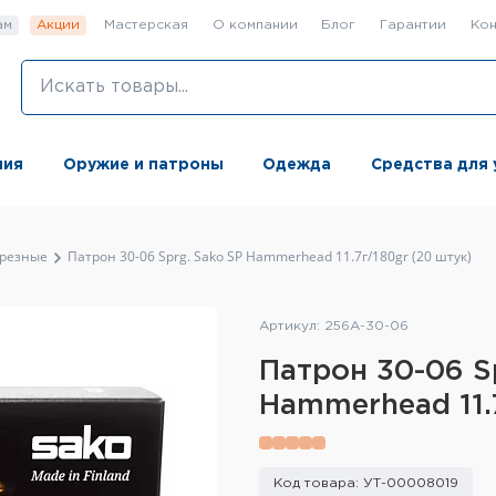
ам
Акции
Мастерская
О компании
Блог
Гарантии
Кон
ния
Оружие и патроны
Одежда
Средства для 
резные
Патрон 30-06 Sprg. Sako SP Hammerhead 11.7г/180gr (20 штук)
Артикул: 256A-30-06
Патрон 30-06 S
Hammerhead 11.
Код товара: УТ-00008019