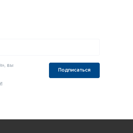
», вы
и