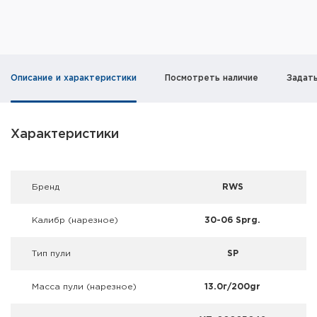
Фальшпатроны
Холодная пристрелка оружия
Оружейные шкафы и сейфы
Описание и характеристики
Посмотреть наличие
Задат
Чехлы и кейсы
Характеристики
Релоадинг
Сигнальные средства
Брeнд
RWS
Дартс
Калибр (нарезное)
30-06 Sprg.
Аксессуары
Тип пули
SP
Комплекты
Масса пули (нарезное)
13.0г/200gr