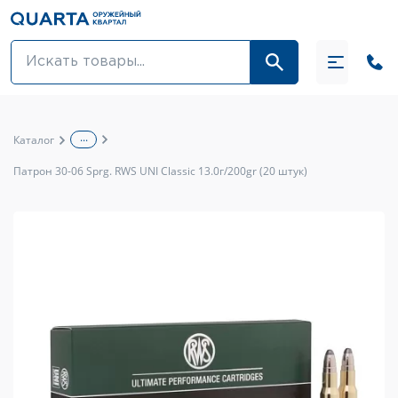
Оптовикам
Акции
...
Каталог
Оптика и крепления
Патрон 30-06 Sprg. RWS UNI Classic 13.0г/200gr (20 штук)
Оружие и патроны
Одежда
Средства для ухода за оружием
Тюнинг оружия и ЗИП
Обувь