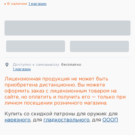
В наличии
1 магазин
Элементы питания и зарядные
устройства
Охотничье снаряжение
Ремни, патронташи и подсумки
Фонари и ЛЦУ
Доступно к самовывозу:
бесплатно
Туристическое снаряжение
1 магазин
Лицензионная продукция не может быть
Инструменты
приобретена дистанционно. Вы можете
оформить заказ с лицензионным товаром на
Опоры и станки для оружия
сайте, но оплатить и получить его — только при
личном посещении розничного магазина.
Термосы, термосумки, бутылки
Купить со скидкой патроны для оружия: для
нарезного
, для
гладкоствольного
, для
ОООП
Мишени