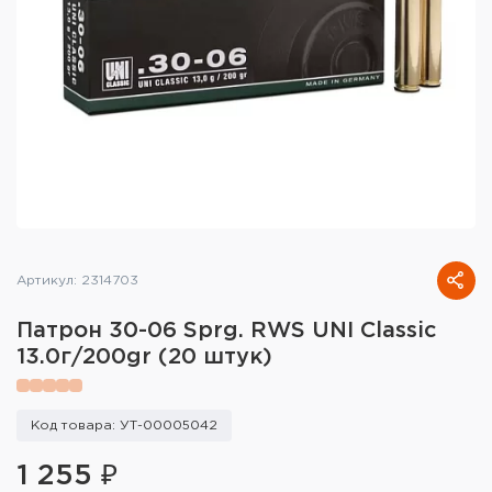
Тактическое снаряжение
Высокоточная стрельба
Спортивная стрельба
Пневматика
Развлекательная стрельба
Ножи
Артикул: 2314703
Инструмент для заточки
Патрон 30-06 Sprg. RWS UNI Classic
13.0г/200gr (20 штук)
Кобуры и системы ношения
Кейсы и ящики для патронов и
Код товара: УТ-00005042
снаряжения
1 255 ₽
Сумки и рюкзаки