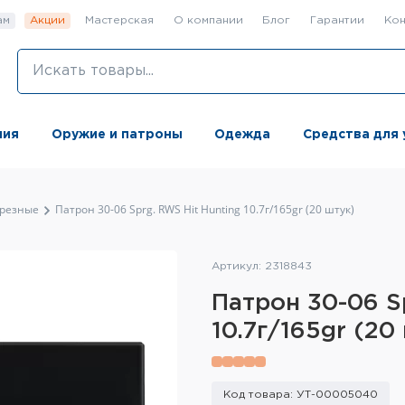
ам
Акции
Мастерская
О компании
Блог
Гарантии
Кон
ния
Оружие и патроны
Одежда
Средства для 
резные
Патрон 30-06 Sprg. RWS Hit Hunting 10.7г/165gr (20 штук)
Артикул: 2318843
Патрон 30-06 S
10.7г/165gr (20
Код товара: УТ-00005040