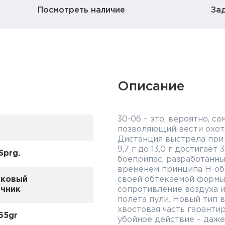
Посмотреть наличие
За
Описание
30-06 – это, вероятно, 
позволяющий вести охоту
Дистанция выстрела при
9,7 г до 13,0 г достигает
Sprg.
боеприпас, разработанн
временем принципа H-об
иковый
своей обтекаемой формы
ечник
сопротивление воздуха 
полета пули. Новый тип 
хвостовая часть гаранти
165gr
убойное действие – даже