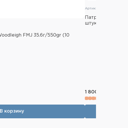
Артикул: 20174692
Патрон 300 Win.Ma
штук)
oodleigh FMJ 35.6г/550gr (10
1 800 ₽
В корзину