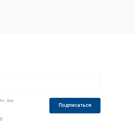
», вы
и