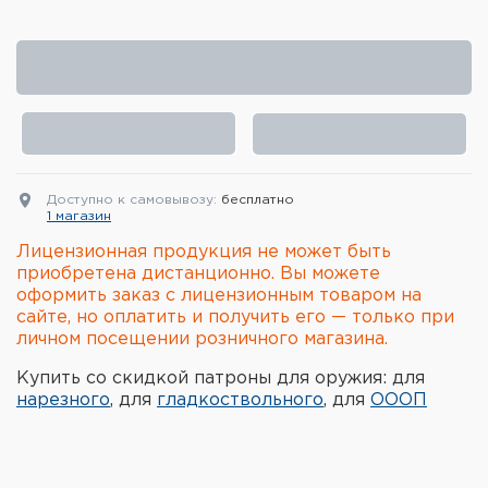
Элементы питания и зарядные
устройства
Охотничье снаряжение
Ремни, патронташи и подсумки
Фонари и ЛЦУ
Доступно к самовывозу:
бесплатно
1 магазин
Туристическое снаряжение
Лицензионная продукция не может быть
приобретена дистанционно. Вы можете
оформить заказ с лицензионным товаром на
Инструменты
сайте, но оплатить и получить его — только при
личном посещении розничного магазина.
Опоры и станки для оружия
Купить со скидкой патроны для оружия: для
Термосы, термосумки, бутылки
нарезного
, для
гладкоствольного
, для
ОООП
Мишени