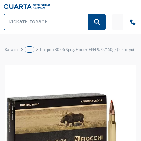
Оптовикам
Акции
...
Каталог
Патрон 30-06 Sprg. Fiocchi EPN 9.72/150gr (20 штук)
Оптика и крепления
Оружие и патроны
Одежда
Средства для ухода за оружием
Тюнинг оружия и ЗИП
Обувь