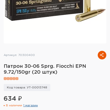
Тактическое снаряжение
Высокоточная стрельба
Спортивная стрельба
Пневматика
Развлекательная стрельба
Артикул: 70300400
Ножи
Патрон 30-06 Sprg. Fiocchi EPN
Инструмент для заточки
9.72/150gr (20 штук)
Кобуры и системы ношения
Код товара: УТ-00013748
Кейсы и ящики для патронов и
снаряжения
634 ₽
В наличии
1 магазин
Сумки и рюкзаки