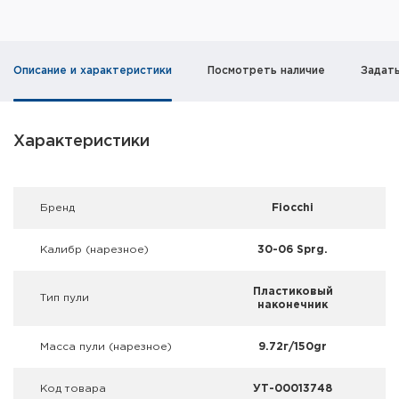
Фальшпатроны
Холодная пристрелка оружия
Описание и характеристики
Посмотреть наличие
Задат
Оружейные шкафы и сейфы
Чехлы и кейсы
Характеристики
Релоадинг
Брeнд
Fiocchi
Сигнальные средства
Калибр (нарезное)
30-06 Sprg.
Дартс
Пластиковый
Аксессуары
Тип пули
наконечник
Комплекты
Масса пули (нарезное)
9.72г/150gr
Код товара
УТ-00013748