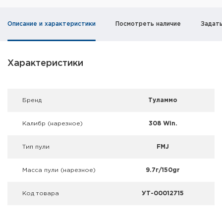
Фальшпатроны
Описание и характеристики
Посмотреть наличие
Задат
Холодная пристрелка оружия
Оружейные шкафы и сейфы
Характеристики
Чехлы и кейсы
Релоадинг
Брeнд
Туламмо
Сигнальные средства
Калибр (нарезное)
308 Win.
Дартс
Тип пули
FMJ
Аксессуары
Масса пули (нарезное)
9.7г/150gr
Комплекты
Код товара
УТ-00012715