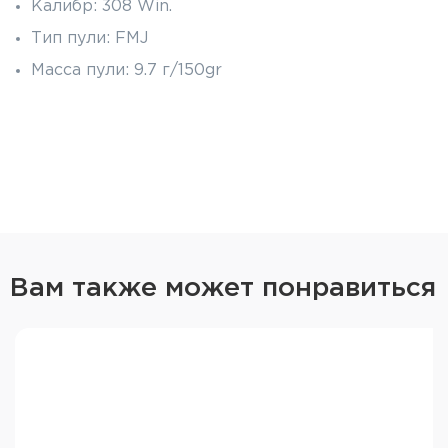
Калибр: 308 Win.
Тип пули: FMJ
Масса пули: 9.7 г/150gr
Гильза стальная
Оболочка латунь
Начальная скорость пули: 840 м/с
Энергия: 2642 Дж
Капсюль типа «Боксер»
Пачка: 20 шт
Вам также может понравиться