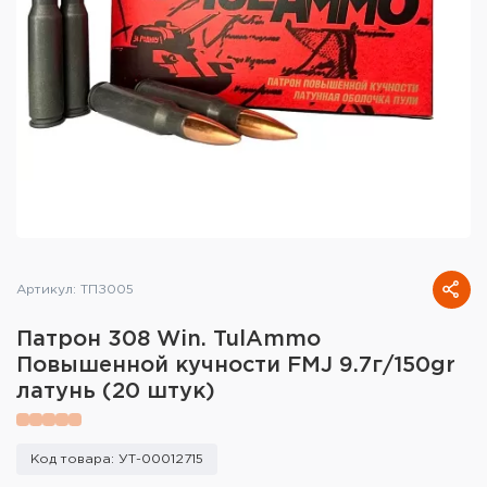
Тактическое снаряжение
Высокоточная стрельба
Спортивная стрельба
Пневматика
Развлекательная стрельба
Ножи
Артикул: ТПЗ005
Инструмент для заточки
Патрон 308 Win. TulAmmo
Кобуры и системы ношения
Повышенной кучности FMJ 9.7г/150gr
латунь (20 штук)
Кейсы и ящики для патронов и
снаряжения
Код товара: УТ-00012715
Сумки и рюкзаки