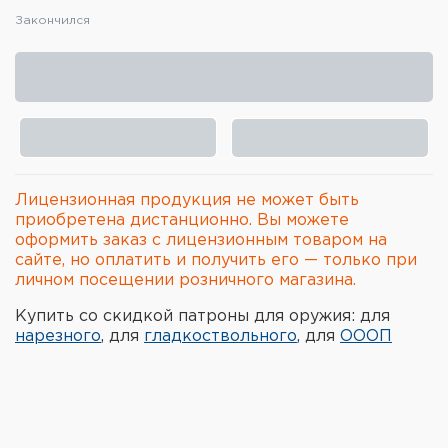
Закончился
Элементы питания и зарядные
устройства
Охотничье снаряжение
Ремни, патронташи и подсумки
Фонари и ЛЦУ
Лицензионная продукция не может быть
приобретена дистанционно. Вы можете
Туристическое снаряжение
оформить заказ с лицензионным товаром на
сайте, но оплатить и получить его — только при
Инструменты
личном посещении розничного магазина.
Купить со скидкой патроны для оружия: для
Опоры и станки для оружия
нарезного
, для
гладкоствольного
, для
ОООП
Термосы, термосумки, бутылки
Мишени