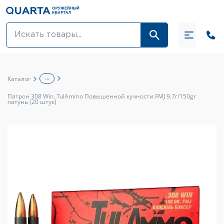
Оптовикам
Акции
...
Каталог
Оптика и крепления
Патрон 308 Win. TulAmmo Повышенной кучности FMJ 9.7г/150gr
латунь (20 штук)
Оружие и патроны
Одежда
Средства для ухода за оружием
Тюнинг оружия и ЗИП
Обувь