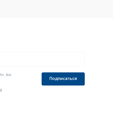
», вы
и