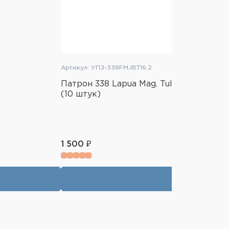
Артикул: УПЗ-338FMJBT16.2
Патрон 338 Lapua Mag. TulAmmo Rapira
(10 штук)
1 500 ₽
В корзин