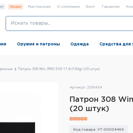
ам
Акции
Мастерская
О компании
Блог
Гарантии
Кон
ния
Оружие и патроны
Одежда
Средства для 
резные
Патрон 308 Win. RWS EVO 11.9г/184gr (20 штук)
Артикул: 2315434
Патрон 308 Win
(20 штук)
Код товара: УТ-00004464