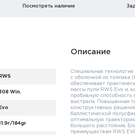
Посмотреть наличие
За
Описание
Специальная технология
RWS
с оболочкой из томпака (
обеспечивает практическ
массы пули RWS Evo и, 
308 Win.
пробивную способность 
выстрела. Повышенная т
Evo
конструктивных решений
баллистической полусфе
оптимальную траекторию
11.9г/184gr
большого расстояния. Б
преимуществам RWS EVO