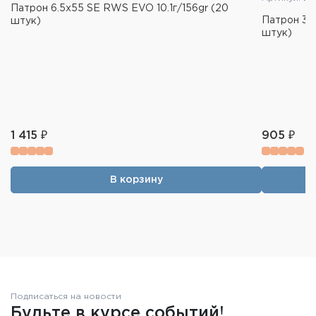
Патрон 6.5x55 SE RWS EVO 10.1г/156gr (20
Патрон 308
штук)
штук)
1 415 ₽
905 ₽
В корзину
Подписаться на новости
Будьте в курсе событий!