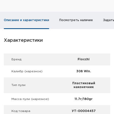
Фальшпатроны
Холодная пристрелка оружия
Описание и характеристики
Посмотреть наличие
Задат
Оружейные шкафы и сейфы
Чехлы и кейсы
Характеристики
Релоадинг
Брeнд
Fiocchi
Сигнальные средства
Калибр (нарезное)
308 Win.
Дартс
Пластиковый
Аксессуары
Тип пули
наконечник
Комплекты
Масса пули (нарезное)
11.7г/180gr
Код товара
УТ-00004457