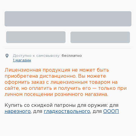
Элементы питания и зарядные
устройства
Охотничье снаряжение
Ремни, патронташи и подсумки
Фонари и ЛЦУ
Доступно к самовывозу:
бесплатно
1 магазин
Туристическое снаряжение
Лицензионная продукция не может быть
приобретена дистанционно. Вы можете
оформить заказ с лицензионным товаром на
Инструменты
сайте, но оплатить и получить его — только при
личном посещении розничного магазина.
Опоры и станки для оружия
Купить со скидкой патроны для оружия: для
Термосы, термосумки, бутылки
нарезного
, для
гладкоствольного
, для
ОООП
Мишени