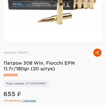
Тактическое снаряжение
Высокоточная стрельба
Спортивная стрельба
Пневматика
Развлекательная стрельба
Артикул: 709913
Ножи
Патрон 308 Win. Fiocchi EPN
Инструмент для заточки
11.7г/180gr (20 штук)
Кобуры и системы ношения
Код товара: УТ-00004457
Кейсы и ящики для патронов и
снаряжения
655 ₽
В наличии
1 магазин
Сумки и рюкзаки