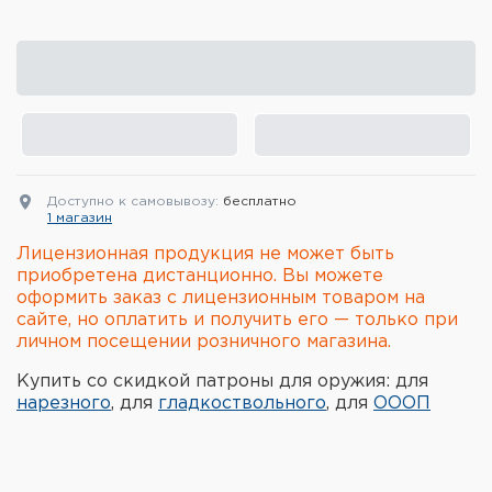
Элементы питания и зарядные
устройства
Охотничье снаряжение
Ремни, патронташи и подсумки
Фонари и ЛЦУ
Доступно к самовывозу:
бесплатно
1 магазин
Туристическое снаряжение
Лицензионная продукция не может быть
приобретена дистанционно. Вы можете
оформить заказ с лицензионным товаром на
Инструменты
сайте, но оплатить и получить его — только при
личном посещении розничного магазина.
Опоры и станки для оружия
Купить со скидкой патроны для оружия: для
Термосы, термосумки, бутылки
нарезного
, для
гладкоствольного
, для
ОООП
Мишени