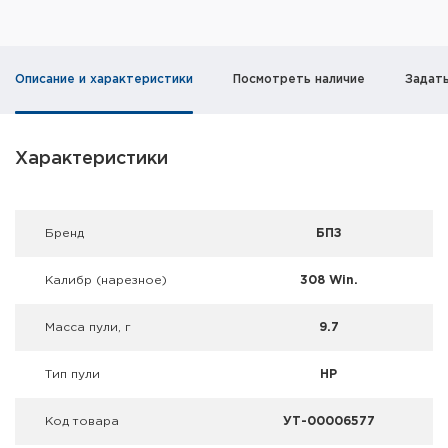
Фальшпатроны
Холодная пристрелка оружия
Описание и характеристики
Посмотреть наличие
Задат
Оружейные шкафы и сейфы
Чехлы и кейсы
Характеристики
Релоадинг
Брeнд
БПЗ
Сигнальные средства
Калибр (нарезное)
308 Win.
Дартс
Масса пули, г
9.7
Аксессуары
Тип пули
HP
Комплекты
Код товара
УТ-00006577