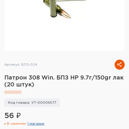
Тактическое снаряжение
Высокоточная стрельба
Спортивная стрельба
Пневматика
Развлекательная стрельба
Артикул: БПЗ-024
Ножи
Патрон 308 Win. БПЗ HP 9.7г/150gr лак
Инструмент для заточки
(20 штук)
Кобуры и системы ношения
Код товара: УТ-00006577
Кейсы и ящики для патронов и
снаряжения
56 ₽
В наличии
1 магазин
Сумки и рюкзаки