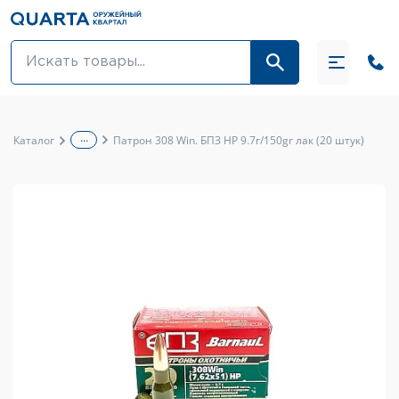
Оптовикам
Акции
...
Каталог
Патрон 308 Win. БПЗ HP 9.7г/150gr лак (20 штук)
Оптика и крепления
Оружие и патроны
Одежда
Средства для ухода за оружием
Тюнинг оружия и ЗИП
Обувь