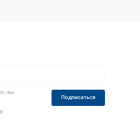
», вы
и