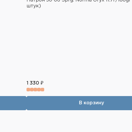
Патрон 30-06 Sprg. Norma Oryx 11.7г/180gr
штук)
1 330 ₽
В корзину