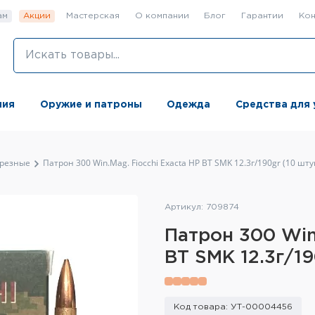
ам
Акции
Мастерская
О компании
Блог
Гарантии
Кон
ния
Оружие и патроны
Одежда
Средства для 
резные
Патрон 300 Win.Mag. Fiocchi Exacta HP BT SMK 12.3г/190gr (10 шту
Артикул: 709874
Патрон 300 Win
BT SMK 12.3г/19
Код товара: УТ-00004456