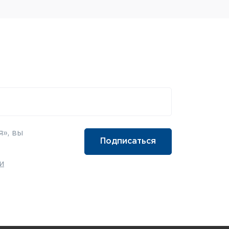
», вы
и