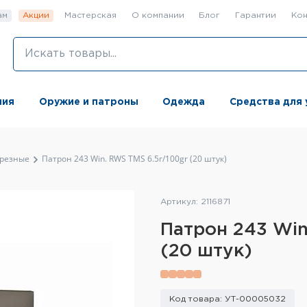
ам
Акции
Мастерская
О компании
Блог
Гарантии
Кон
ния
Оружие и патроны
Одежда
Средства для 
резные
Патрон 243 Win. RWS TMS 6.5г/100gr (20 штук)
Артикул: 2116871
Патрон 243 Win
(20 штук)
Код товара: УТ-00005032