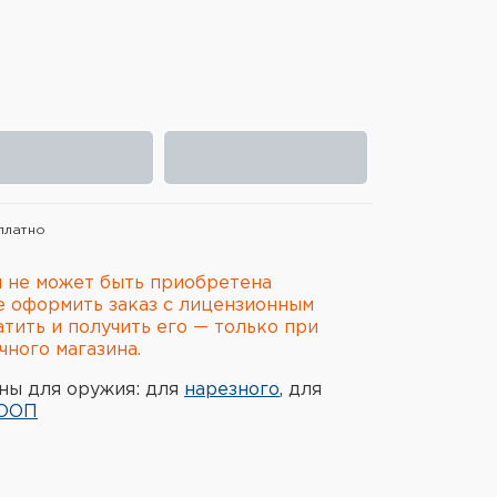
платно
 не может быть приобретена
е оформить заказ с лицензионным
атить и получить его — только при
ного магазина.
ны для оружия: для
нарезного
, для
ООП