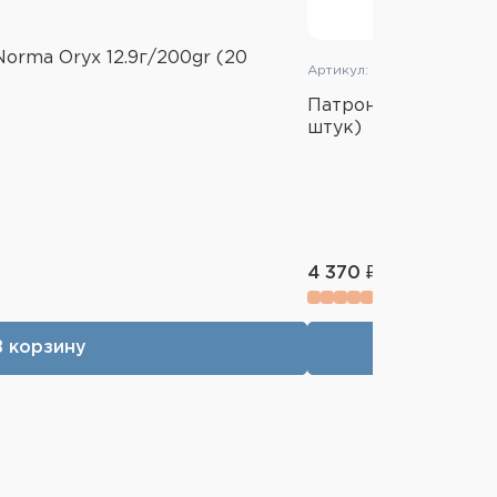
Norma Oryx 12.9г/200gr (20
Артикул: 20110712
Патрон 416 Rigby No
штук)
4 370 ₽
В корзину