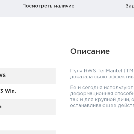
Посмотреть наличие
За
Описание
Пуля RWS TeilMantel (T
WS
доказала свою эффектив
Ее и сегодня используют 
3 Win.
деформационная способно
так и для крупной дичи,
останавливающее действ
5
P