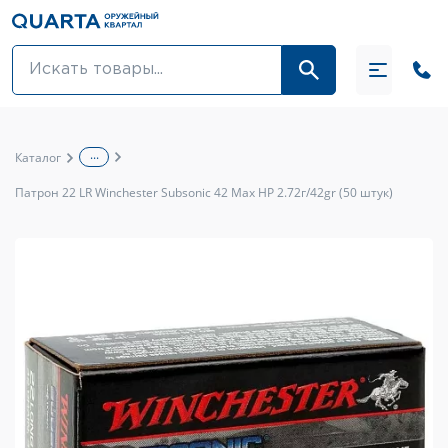
Оптовикам
Акции
...
Каталог
Оптика и крепления
Патрон 22 LR Winchester Subsonic 42 Max HP 2.72г/42gr (50 штук)
Оружие и патроны
Одежда
Средства для ухода за оружием
Тюнинг оружия и ЗИП
Обувь