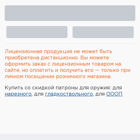
Элементы питания и зарядные
устройства
Охотничье снаряжение
Ремни, патронташи и подсумки
Лицензионная продукция не может быть
Фонари и ЛЦУ
приобретена дистанционно. Вы можете
оформить заказ с лицензионным товаром на
сайте, но оплатить и получить его — только при
Туристическое снаряжение
личном посещении розничного магазина.
Инструменты
Купить со скидкой патроны для оружия: для
нарезного
, для
гладкоствольного
, для
ОООП
Опоры и станки для оружия
Термосы, термосумки, бутылки
Мишени