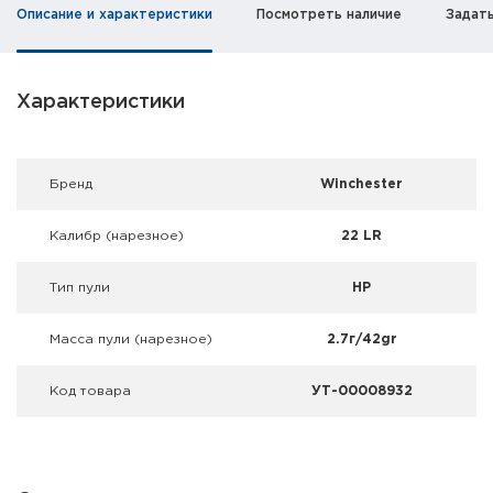
Фальшпатроны
Описание и характеристики
Посмотреть наличие
Задат
Холодная пристрелка оружия
Характеристики
Оружейные шкафы и сейфы
Чехлы и кейсы
Брeнд
Winchester
Релоадинг
Калибр (нарезное)
22 LR
Сигнальные средства
Тип пули
HP
Дартс
Масса пули (нарезное)
2.7г/42gr
Аксессуары
Код товара
УТ-00008932
Комплекты