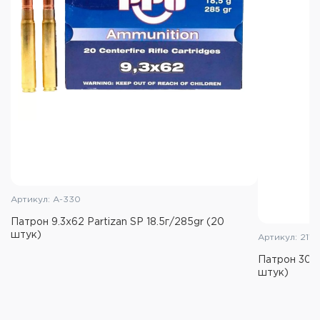
Артикул: А-330
Патрон 9.3x62 Partizan SP 18.5г/285gr (20
штук)
Артикул: 2119
Патрон 308 
штук)