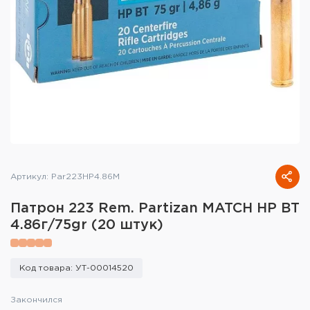
Тактическое снаряжение
Высокоточная стрельба
Спортивная стрельба
Пневматика
Развлекательная стрельба
Ножи
Артикул: Par223HP4.86M
Инструмент для заточки
Патрон 223 Rem. Partizan MATCH HP BT
4.86г/75gr (20 штук)
Кобуры и системы ношения
Кейсы и ящики для патронов и
Код товара: УТ-00014520
снаряжения
Закончился
Сумки и рюкзаки