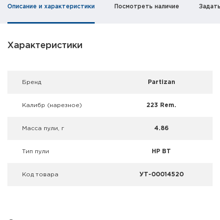
Фальшпатроны
Описание и характеристики
Посмотреть наличие
Задат
Холодная пристрелка оружия
Характеристики
Оружейные шкафы и сейфы
Чехлы и кейсы
Брeнд
Partizan
Релоадинг
Калибр (нарезное)
223 Rem.
Сигнальные средства
Масса пули, г
4.86
Дартс
Тип пули
HP BT
Аксессуары
Код товара
УТ-00014520
Комплекты