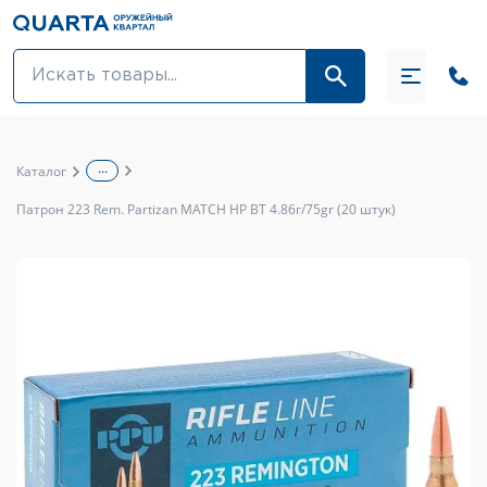
Оптовикам
Акции
...
Каталог
Оптика и крепления
Патрон 223 Rem. Partizan MATCH HP BT 4.86г/75gr (20 штук)
Оружие и патроны
Одежда
Средства для ухода за оружием
Тюнинг оружия и ЗИП
Обувь