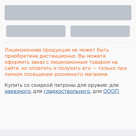
Элементы питания и зарядные
устройства
Охотничье снаряжение
Ремни, патронташи и подсумки
Лицензионная продукция не может быть
Фонари и ЛЦУ
приобретена дистанционно. Вы можете
оформить заказ с лицензионным товаром на
сайте, но оплатить и получить его — только при
Туристическое снаряжение
личном посещении розничного магазина.
Инструменты
Купить со скидкой патроны для оружия: для
нарезного
, для
гладкоствольного
, для
ОООП
Опоры и станки для оружия
Термосы, термосумки, бутылки
Мишени