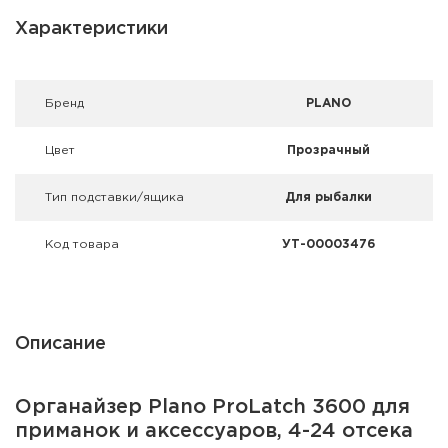
Фальшпатроны
Характеристики
Холодная пристрелка оружия
Оружейные шкафы и сейфы
Брeнд
PLANO
Чехлы и кейсы
Цвет
Прозрачный
Релоадинг
Тип подставки/ящика
Для рыбалки
Сигнальные средства
Код товара
УТ-00003476
Дартс
Аксессуары
Описание
Комплекты
Органайзер Plano ProLatch 3600 для
приманок и аксессуаров, 4-24 отсека