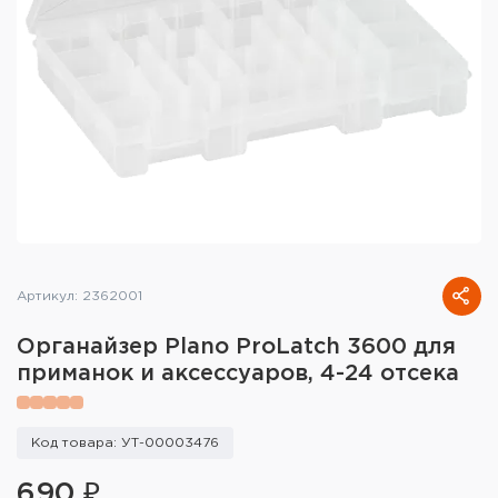
Тактическое снаряжение
Высокоточная стрельба
Спортивная стрельба
Пневматика
Развлекательная стрельба
Ножи
Артикул: 2362001
Инструмент для заточки
Органайзер Plano ProLatch 3600 для
Кобуры и системы ношения
приманок и аксессуаров, 4-24 отсека
Кейсы и ящики для патронов и
снаряжения
Код товара: УТ-00003476
Сумки и рюкзаки
690 ₽