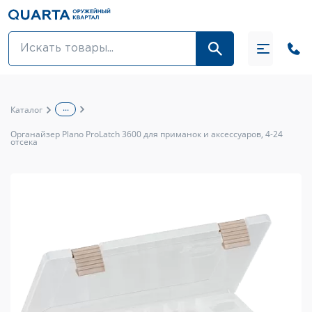
Оптовикам
Акции
...
Каталог
Оптика и крепления
Органайзер Plano ProLatch 3600 для приманок и аксессуаров, 4-24
отсека
Оружие и патроны
Одежда
Средства для ухода за оружием
Тюнинг оружия и ЗИП
Обувь