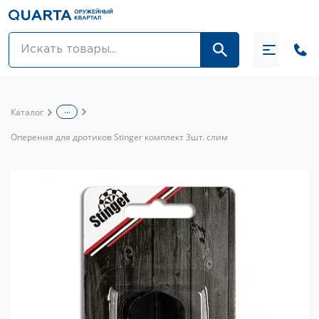
Оптовикам
Акции
...
Каталог
Оптика и крепления
Оперения для дротиков Stinger комплект 3шт. слим
Оружие и патроны
Одежда
Средства для ухода за оружием
Тюнинг оружия и ЗИП
Обувь