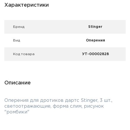
Фальшпатроны
Характеристики
Холодная пристрелка оружия
Брeнд
Stinger
Оружейные шкафы и сейфы
Вид
Оперения
Чехлы и кейсы
Код товара
УТ-00002828
Релоадинг
Сигнальные средства
Описание
Дартс
Аксессуары
Оперения для дротиков дартс Stinger, 3 шт.,
светоотражающие, форма слим, рисунок
Комплекты
"ромбики"