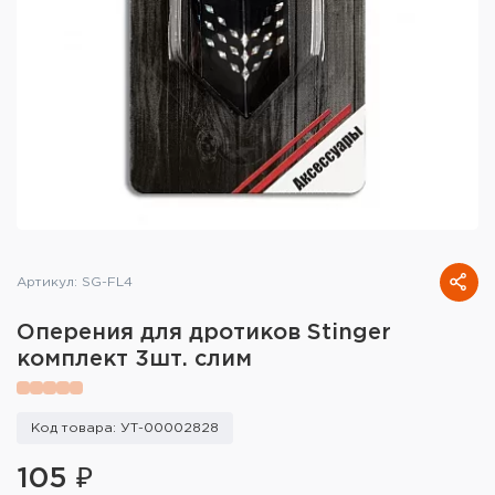
Тактическое снаряжение
Высокоточная стрельба
Спортивная стрельба
Пневматика
Развлекательная стрельба
Ножи
Артикул: SG-FL4
Инструмент для заточки
Оперения для дротиков Stinger
комплект 3шт. слим
Кобуры и системы ношения
Кейсы и ящики для патронов и
Код товара: УТ-00002828
снаряжения
105 ₽
Сумки и рюкзаки