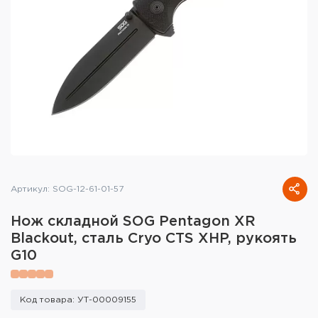
Тактическое снаряжение
Высокоточная стрельба
Спортивная стрельба
Пневматика
Развлекательная стрельба
Ножи
Артикул: SOG-12-61-01-57
Инструмент для заточки
Нож складной SOG Pentagon XR
Кобуры и системы ношения
Blackout, сталь Cryo CTS XHP, рукоять
G10
Кейсы и ящики для патронов и
снаряжения
Код товара: УТ-00009155
Сумки и рюкзаки