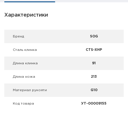
Фальшпатроны
Характеристики
Холодная пристрелка оружия
Оружейные шкафы и сейфы
Брeнд
SOG
Чехлы и кейсы
Сталь клинка
CTS-XHP
Релоадинг
Длина клинка
91
Сигнальные средства
Длина ножа
213
Дартс
Материал рукояти
G10
Аксессуары
Код товара
УТ-00009155
Комплекты