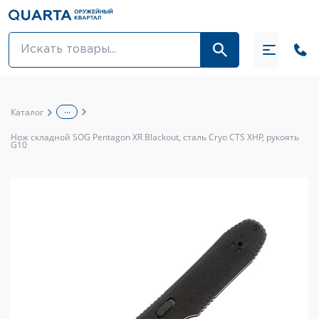
Оптовикам
Акции
...
Каталог
Оптика и крепления
Нож складной SOG Pentagon XR Blackout, сталь Cryo CTS XHP, рукоять
G10
Оружие и патроны
Одежда
Средства для ухода за оружием
Тюнинг оружия и ЗИП
Обувь