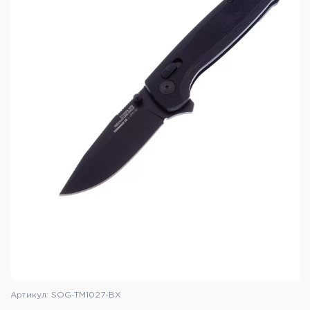
Характеристики SOG Escape Bead
Blasted:
Общая длина: 208 мм
Длина клинка: 86 мм
Толщина клинка: 3 мм
Тип замка: Lockback
Материал клинка: Сталь 7Cr17MoV
Материал рукояти: Алюминий 6061-T6
Масса: 136 г
Артикул: SOG-TM1027-BX