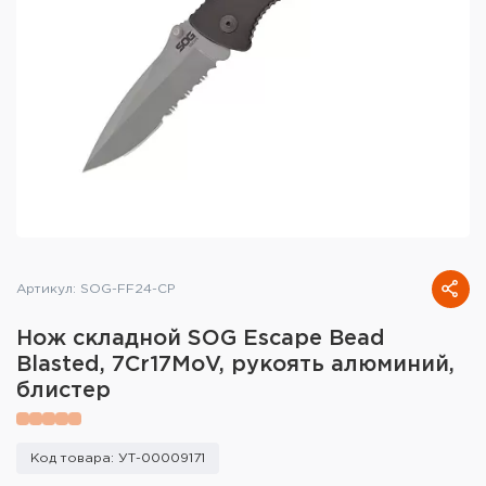
Тактическое снаряжение
Высокоточная стрельба
Спортивная стрельба
Пневматика
Развлекательная стрельба
Ножи
Артикул: SOG-FF24-CP
Инструмент для заточки
Нож складной SOG Escape Bead
Кобуры и системы ношения
Blasted, 7Cr17MoV, рукоять алюминий,
блистер
Кейсы и ящики для патронов и
снаряжения
Код товара: УТ-00009171
Сумки и рюкзаки