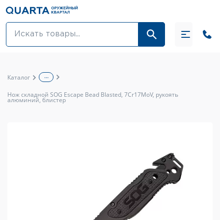
Оптовикам
Акции
...
Каталог
Оптика и крепления
Нож складной SOG Escape Bead Blasted, 7Cr17MoV, рукоять
алюминий, блистер
Оружие и патроны
Одежда
Средства для ухода за оружием
Тюнинг оружия и ЗИП
Обувь