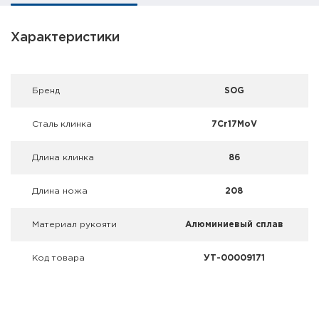
Фальшпатроны
Характеристики
Холодная пристрелка оружия
Оружейные шкафы и сейфы
Брeнд
SOG
Чехлы и кейсы
Сталь клинка
7Cr17MoV
Релоадинг
Длина клинка
86
Сигнальные средства
Длина ножа
208
Дартс
Материал рукояти
Алюминиевый сплав
Аксессуары
Код товара
УТ-00009171
Комплекты