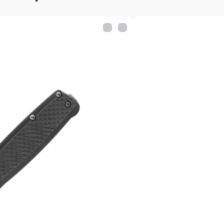
Материал рукояти: кор
Масса: 160г