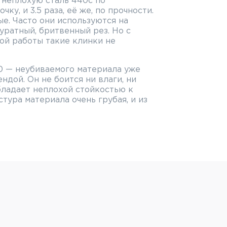
 неплохую сталь 440с по
ку, и 3.5 раза, её же, по прочности.
ые. Часто они используются на
уратный, бритвенный рез. Но с
ой работы такие клинки не
0 — неубиваемого материала уже
ндой. Он не боится ни влаги, ни
бладает неплохой стойкостью к
тура материала очень грубая, и из
 Steel Bush Ranger:
VN