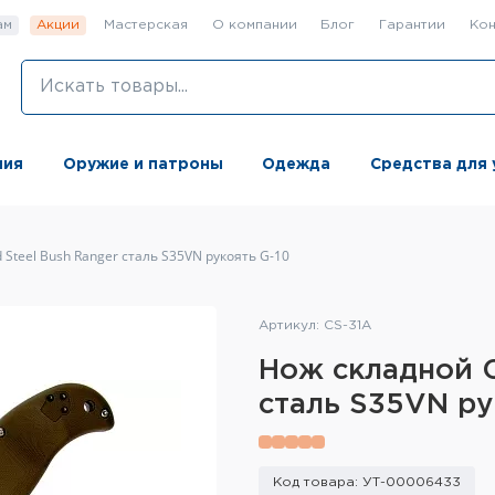
ам
Акции
Мастерская
О компании
Блог
Гарантии
Кон
ния
Оружие и патроны
Одежда
Средства для 
 Steel Bush Ranger сталь S35VN рукоять G-10
Артикул: CS-31A
Нож складной C
сталь S35VN ру
Код товара: УТ-00006433