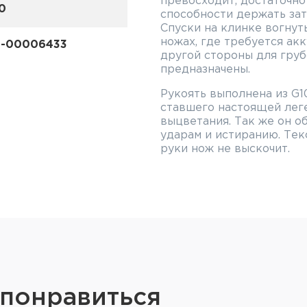
превосходит, достаточно
0
способности держать заточ
Спуски на клинке вогнут
ножах, где требуется акк
-00006433
другой стороны для груб
предназначены.
Рукоять выполнена из G1
ставшего настоящей леге
выцветания. Так же он о
ударам и истиранию. Текс
руки нож не выскочит.
Характеристики Cold
Длина ножа: 215 мм
Длина клинка: 90 мм
Длина рукояти: 125 мм
Ширина клинка: 28 мм
Толщина обуха: 4.0 мм
 понравиться
Материал клинка: S35