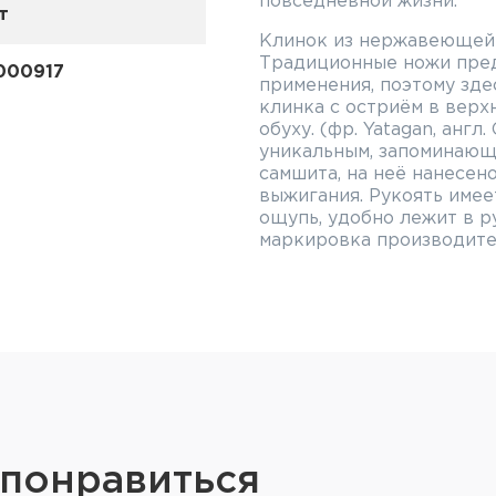
повседневной жизни.
т
Клинок из нержавеющей 
Традиционные ножи пре
000917
применения, поэтому зде
клинка с остриём в верх
обуху. (фр. Yatagan, англ.
уникальным, запоминающи
самшита, на неё нанесен
выжигания. Рукоять имее
ощупь, удобно лежит в р
маркировка производите
короной благословляюще
торговая марка компании 
оригинальное запорное 
кольцо с прорезью, кото
оси ножа, упирается в пя
самопроизвольно склады
раскладываться в карма
и устанавливается на нож
модели n°6. Длина ножа 
Французская фирма Opine
 понравиться
года. При изготовлении