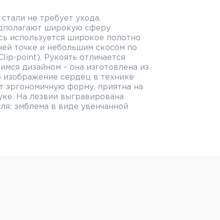
стали не требует ухода.
дполагают широкую сферу
сь используется широкое полотно
ней точке и небольшим скосом по
 Clip-point). Рукоять отличается
мся дизайном – она изготовлена из
о изображение сердец в технике
т эргономичную форму, приятна на
уке. На лезвии выгравирована
ля: эмблема в виде увенчанной
й руки, зарегистрированная
с 1909 года. Viroblock® -
устройство, представляющее собой
рое, будучи повернуто относительно
тку клинка и не дает ножу
ваться при работе или
не. Конструкция защищена патентом
и Opinel с 1955 года, начиная с
в сложенном положении: 10 см.
l - производитель ножей с 1890
 ножей используются исключительно