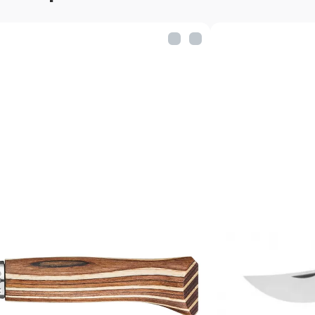
лучшие материалы и стр
каждой выпускаемой еди
обеспечила фирме не то
и всемирную славу. Ножи
Франции. Классический но
металлическая втулка, ос
Такая простота наряду с
вот рецепт успеха этих 