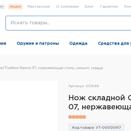
ам
Акции
Мастерская
О компании
Блог
Гарантии
Кон
ния
Оружие и патроны
Одежда
Средства для 
el Tradition Nature 07, нержавеющая сталь, самшит, сердце
Артикул: 001548
Нож складной Op
07, нержавеюща
Код товара: УТ-00000917