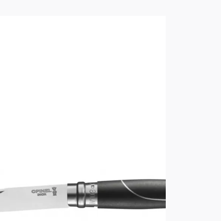
ого контролируется качество
ницы. Удачная конструкция ножей
лько длительное существование, но
 Opinel являются символом
ж этого типа - рукоять из дерева,
ь, клинок и поворотное кольцо.
 малой ценой и отличным качеством -
ножей.