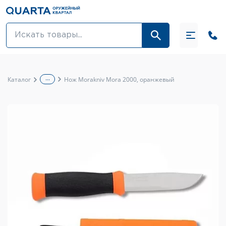
Оптовикам
Акции
...
Каталог
Нож Morakniv Mora 2000, оранжевый
Оптика и крепления
Оружие и патроны
Одежда
Средства для ухода за оружием
Тюнинг оружия и ЗИП
Обувь