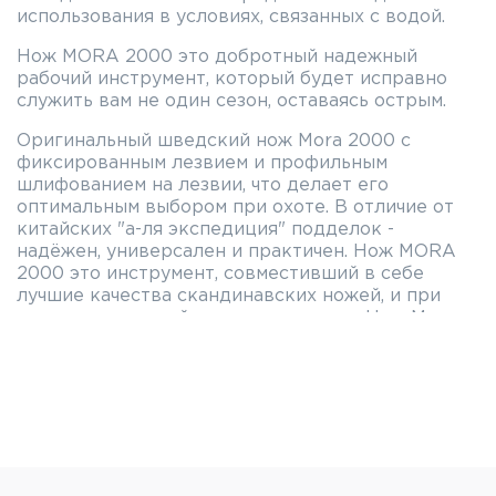
использования в условиях, связанных с водой.
Нож MORA 2000 это добротный надежный
рабочий инструмент, который будет исправно
служить вам не один сезон, оставаясь острым.
Оригинальный шведский нож Mora 2000 с
фиксированным лезвием и профильным
шлифованием на лезвии, что делает его
оптимальным выбором при охоте. В отличие от
китайских "а-ля экспедиция" подделок -
надёжен, универсален и практичен. Нож MORA
2000 это инструмент, совместивший в себе
лучшие качества скандинавских ножей, и при
этом сохранивший адекватную цену. Нож Mora
2000 один из самых любимых ножей в мире -
этой "рабочей лошадкой" можно разделать
мясную тушу, наколоть щепок и даже заниматься
резьбой по дереву. Область применения ножа
Mora 2000 безгранична. Клинок Mora 2000
выполнен из нержавеющей стали "Sandvik 12с
27" и закалён до 58 HRC по шкале Роквелла,
длинна лезвия - 109 мм. Рукоять ножа MORA