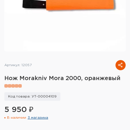
Тактическое снаряжение
Высокоточная стрельба
Спортивная стрельба
Пневматика
Развлекательная стрельба
Артикул: 12057
Ножи
Нож Morakniv Mora 2000, оранжевый
Инструмент для заточки
Кобуры и системы ношения
Код товара: УТ-00004109
5 950 ₽
Кейсы и ящики для патронов и
снаряжения
В наличии
3 магазина
Сумки и рюкзаки