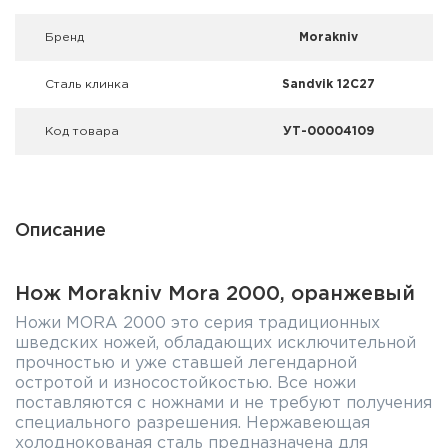
Фальшпатроны
Брeнд
Morakniv
Холодная пристрелка оружия
Сталь клинка
Sandvik 12C27
Оружейные шкафы и сейфы
Код товара
УТ-00004109
Чехлы и кейсы
Релоадинг
Описание
Сигнальные средства
Дартс
Нож Morakniv Mora 2000, оранжевый
Ножи MORA 2000 это серия традиционных
Аксессуары
шведских ножей, обладающих исключительной
прочностью и уже ставшей легендарной
Комплекты
остротой и износостойкостью. Все ножи
поставляются с ножнами и не требуют получения
специального разрешения. Нержавеющая
холоднокованая сталь предназначена для