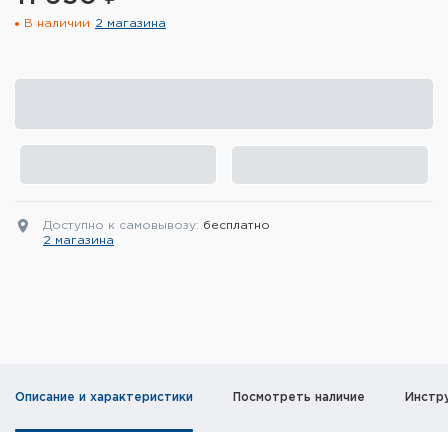
В наличии
2 магазина
Элементы питания и зарядные
устройства
Охотничье снаряжение
Ремни, патронташи и подсумки
Фонари и ЛЦУ
Доступно к самовывозу:
бесплатно
Туристическое снаряжение
2 магазина
Инструменты
Опоры и станки для оружия
Термосы, термосумки, бутылки
Описание и характеристики
Посмотреть наличие
Инстр
Мишени