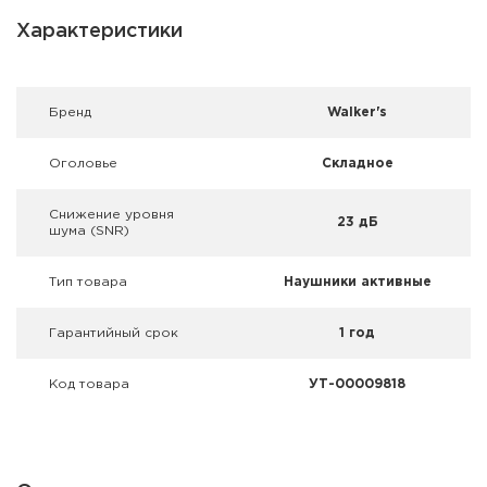
Фальшпатроны
Характеристики
Холодная пристрелка оружия
Оружейные шкафы и сейфы
Брeнд
Walker's
Чехлы и кейсы
Оголовье
Складное
Релоадинг
Снижение уровня
23 дБ
шума (SNR)
Сигнальные средства
Тип товара
Наушники активные
Дартс
Гарантийный срок
1 год
Аксессуары
Код товара
УТ-00009818
Комплекты