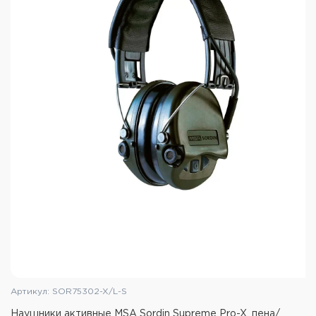
Особенности:
2 всенаправленных микрофона с высоким
коэффицентом усиления
Регулятор-ролик, утопленный в корпус
Динамики с естественным звучанием
Подключение внешних устройств
Регулироемое складное оголовье
Подключение внешних устройств через AUX
Сменные амбушюры с поролоновым
уплотнителем
Технические характеристики Walker’s
Razor Slim Electronic Muffs:
NRR: 23 dB
Аудиовход: AUX 3.5 мм
Артикул: SOR75302-X/L-S
Питание: 2xAAA
Наушники активные MSA Sordin Supreme Pro-X, пена/