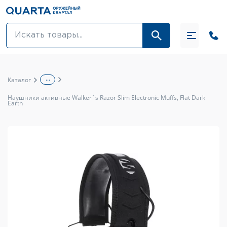
Оптовикам
Акции
...
Каталог
Оптика и крепления
Наушники активные Walker`s Razor Slim Electronic Muffs, Flat Dark
Earth
Оружие и патроны
Одежда
Средства для ухода за оружием
Тюнинг оружия и ЗИП
Обувь