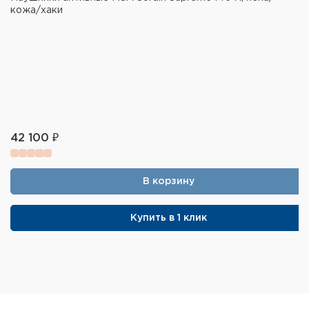
Амбушюры: поролон
кожа/хаки
Оголовье: складное,экокожа, ткань.
Масса: 316 г
Цвет: Flat Dark Earth
42 100 ₽
В корзину
Купить в 1 клик